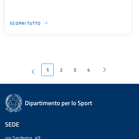
SCOPRI TUTTO
1
2
3
4
Dipartimento per lo Sport
SEDE
via Sardegna, 49