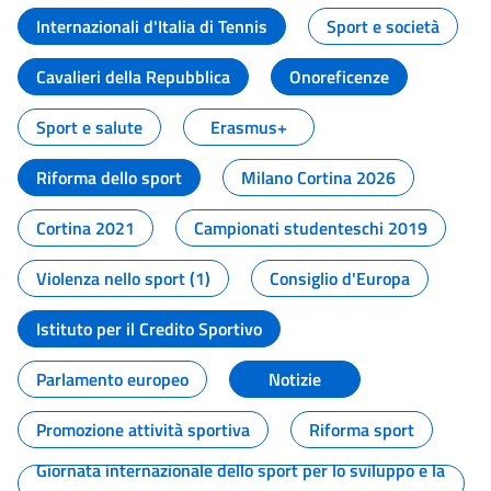
Internazionali d'Italia di Tennis
Sport e società
Cavalieri della Repubblica
Onoreficenze
Sport e salute
Erasmus+
Riforma dello sport
Milano Cortina 2026
Cortina 2021
Campionati studenteschi 2019
Violenza nello sport (1)
Consiglio d'Europa
Istituto per il Credito Sportivo
Parlamento europeo
Notizie
Promozione attività sportiva
Riforma sport
Giornata internazionale dello sport per lo sviluppo e la