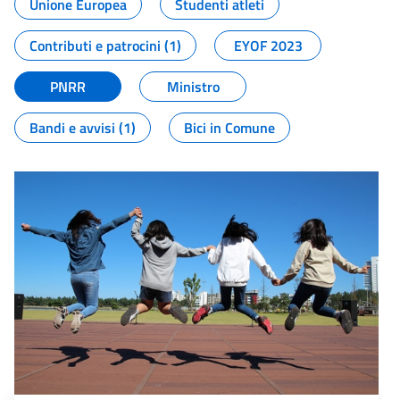
Unione Europea
Studenti atleti
Contributi e patrocini (1)
EYOF 2023
PNRR
Ministro
Bandi e avvisi (1)
Bici in Comune