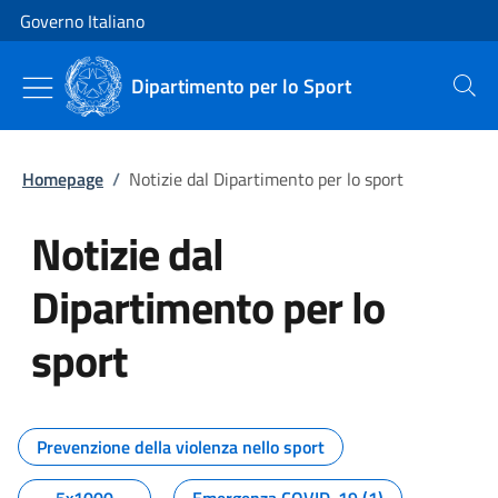
Vai al contenuto
Vai alla navigazione del sito
Governo Italiano
Dipartimento per lo Sport
Cerca
Homepage
/
Notizie dal Dipartimento per lo sport
Notizie dal
Dipartimento per lo
sport
Tutti i contenuti della pagina No
Prevenzione della violenza nello sport