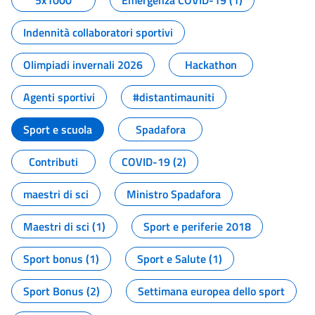
5x1000
Emergenza COVID-19 (1)
Indennità collaboratori sportivi
Olimpiadi invernali 2026
Hackathon
Agenti sportivi
#distantimauniti
Sport e scuola
Spadafora
Contributi
COVID-19 (2)
maestri di sci
Ministro Spadafora
Maestri di sci (1)
Sport e periferie 2018
Sport bonus (1)
Sport e Salute (1)
Sport Bonus (2)
Settimana europea dello sport