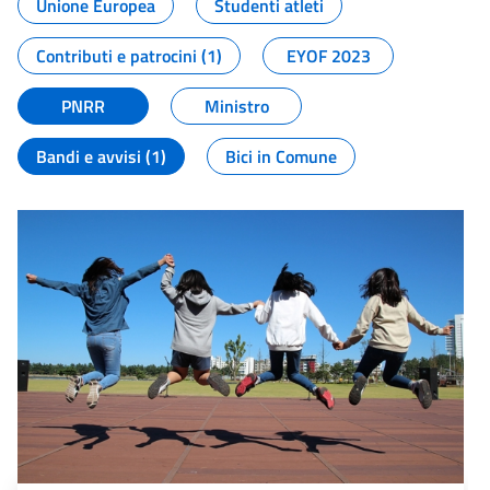
Unione Europea
Studenti atleti
Contributi e patrocini (1)
EYOF 2023
PNRR
Ministro
Bandi e avvisi (1)
Bici in Comune