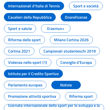
Internazionali d'Italia di Tennis
Sport e società
Cavalieri della Repubblica
Onoreficenze
Sport e salute
Erasmus+
Riforma dello sport
Milano Cortina 2026
Cortina 2021
Campionati studenteschi 2019
Violenza nello sport (1)
Consiglio d'Europa
Istituto per il Credito Sportivo
Parlamento europeo
Notizie
Promozione attività sportiva
Riforma sport
Giornata internazionale dello sport per lo sviluppo e la