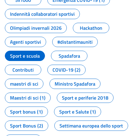
5x1000
Emergenza COVID-19 (1)
Indennità collaboratori sportivi
Olimpiadi invernali 2026
Hackathon
Agenti sportivi
#distantimauniti
Sport e scuola
Spadafora
Contributi
COVID-19 (2)
maestri di sci
Ministro Spadafora
Maestri di sci (1)
Sport e periferie 2018
Sport bonus (1)
Sport e Salute (1)
Sport Bonus (2)
Settimana europea dello sport