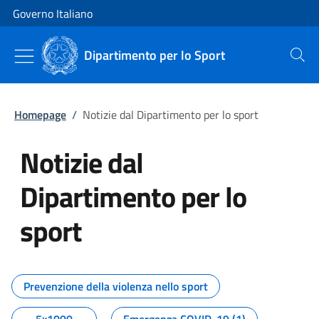
Vai al contenuto
Vai alla navigazione del sito
Governo Italiano
Dipartimento per lo Sport
Cerca
Homepage
/
Notizie dal Dipartimento per lo sport
Notizie dal
Dipartimento per lo
sport
Tutti i contenuti della pagina No
Prevenzione della violenza nello sport