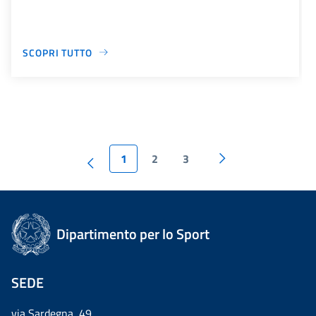
SCOPRI TUTTO
1
2
3
Dipartimento per lo Sport
SEDE
via Sardegna, 49