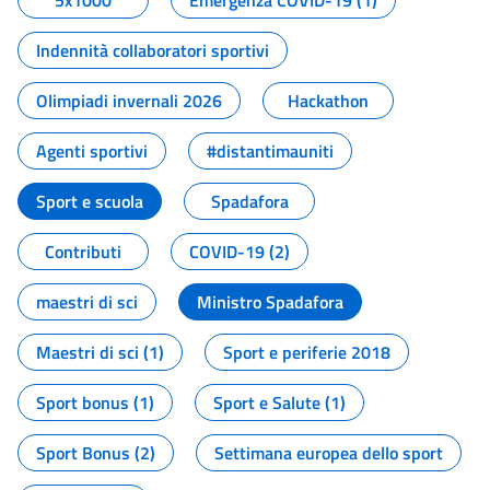
5x1000
Emergenza COVID-19 (1)
Indennità collaboratori sportivi
Olimpiadi invernali 2026
Hackathon
Agenti sportivi
#distantimauniti
Sport e scuola
Spadafora
Contributi
COVID-19 (2)
maestri di sci
Ministro Spadafora
Maestri di sci (1)
Sport e periferie 2018
Sport bonus (1)
Sport e Salute (1)
Sport Bonus (2)
Settimana europea dello sport