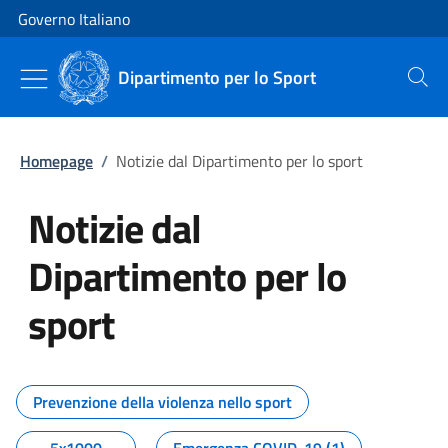
Vai al contenuto
Vai alla navigazione del sito
Governo Italiano
Dipartimento per lo Sport
Cerca
Homepage
/
Notizie dal Dipartimento per lo sport
Notizie dal
Dipartimento per lo
sport
Tutti i contenuti della pagina No
Prevenzione della violenza nello sport