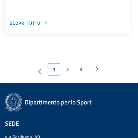
SCOPRI TUTTO
1
2
3
Dipartimento per lo Sport
SEDE
via Sardegna, 49