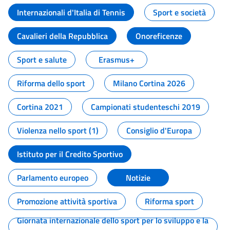
Internazionali d'Italia di Tennis
Sport e società
Cavalieri della Repubblica
Onoreficenze
Sport e salute
Erasmus+
Riforma dello sport
Milano Cortina 2026
Cortina 2021
Campionati studenteschi 2019
Violenza nello sport (1)
Consiglio d'Europa
Istituto per il Credito Sportivo
Parlamento europeo
Notizie
Promozione attività sportiva
Riforma sport
Giornata internazionale dello sport per lo sviluppo e la