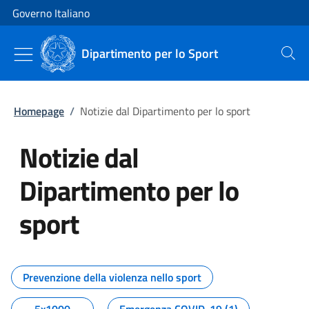
Vai al contenuto
Vai alla navigazione del sito
Governo Italiano
Dipartimento per lo Sport
Cerca
Homepage
/
Notizie dal Dipartimento per lo sport
Notizie dal
Dipartimento per lo
sport
Tutti i contenuti della pagina No
Prevenzione della violenza nello sport