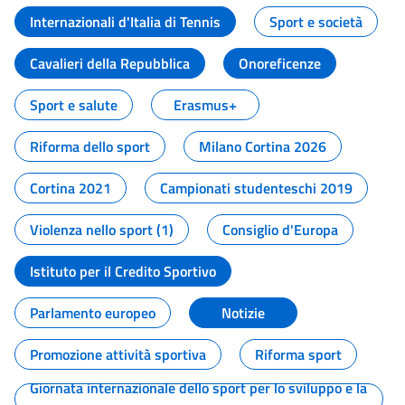
Internazionali d'Italia di Tennis
Sport e società
Cavalieri della Repubblica
Onoreficenze
Sport e salute
Erasmus+
Riforma dello sport
Milano Cortina 2026
Cortina 2021
Campionati studenteschi 2019
Violenza nello sport (1)
Consiglio d'Europa
Istituto per il Credito Sportivo
Parlamento europeo
Notizie
Promozione attività sportiva
Riforma sport
Giornata internazionale dello sport per lo sviluppo e la