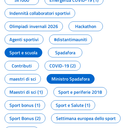
5x1000
Emergenza COVID-19 (1)
Indennità collaboratori sportivi
Olimpiadi invernali 2026
Hackathon
Agenti sportivi
#distantimauniti
Sport e scuola
Spadafora
Contributi
COVID-19 (2)
maestri di sci
Ministro Spadafora
Maestri di sci (1)
Sport e periferie 2018
Sport bonus (1)
Sport e Salute (1)
Sport Bonus (2)
Settimana europea dello sport