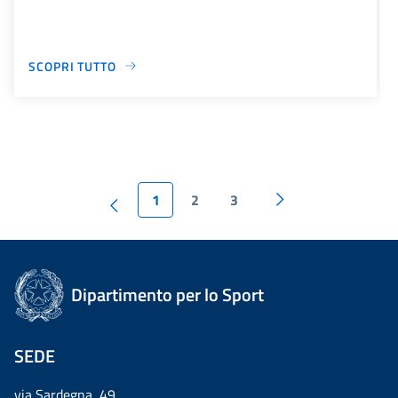
SCOPRI TUTTO
1
2
3
Dipartimento per lo Sport
SEDE
via Sardegna, 49