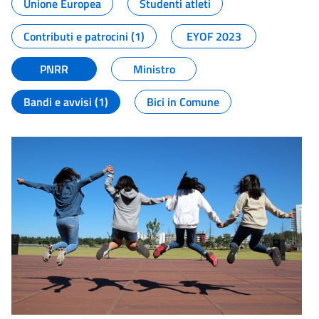
Unione Europea
Studenti atleti
Contributi e patrocini (1)
EYOF 2023
PNRR
Ministro
Bandi e avvisi (1)
Bici in Comune