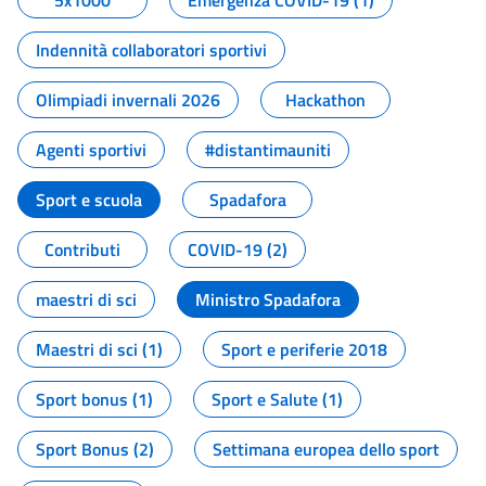
5x1000
Emergenza COVID-19 (1)
Indennità collaboratori sportivi
Olimpiadi invernali 2026
Hackathon
Agenti sportivi
#distantimauniti
Sport e scuola
Spadafora
Contributi
COVID-19 (2)
maestri di sci
Ministro Spadafora
Maestri di sci (1)
Sport e periferie 2018
Sport bonus (1)
Sport e Salute (1)
Sport Bonus (2)
Settimana europea dello sport