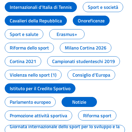
Internazionali d'Italia di Tennis
Sport e società
Cavalieri della Repubblica
Onoreficenze
Sport e salute
Erasmus+
Riforma dello sport
Milano Cortina 2026
Cortina 2021
Campionati studenteschi 2019
Violenza nello sport (1)
Consiglio d'Europa
Istituto per il Credito Sportivo
Parlamento europeo
Notizie
Promozione attività sportiva
Riforma sport
Giornata internazionale dello sport per lo sviluppo e la