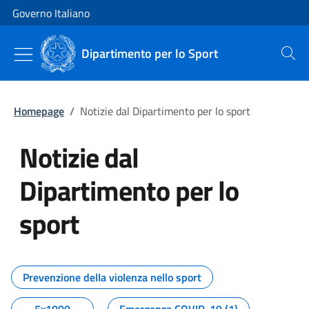
Vai al contenuto
Vai alla navigazione del sito
Governo Italiano
Dipartimento per lo Sport
Cerca
Homepage
/
Notizie dal Dipartimento per lo sport
Notizie dal
Dipartimento per lo
sport
Tutti i contenuti della pagina No
Prevenzione della violenza nello sport