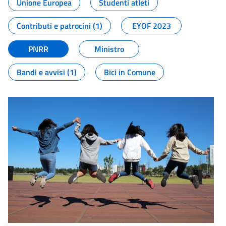
Unione Europea
Studenti atleti
Contributi e patrocini (1)
EYOF 2023
PNRR
Ministro
Bandi e avvisi (1)
Bici in Comune