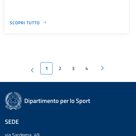
SCOPRI TUTTO
1
2
3
4
Dipartimento per lo Sport
SEDE
via Sardegna, 49