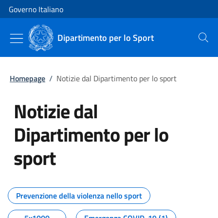
Vai al contenuto
Vai alla navigazione del sito
Governo Italiano
Dipartimento per lo Sport
Cerca
Homepage
/
Notizie dal Dipartimento per lo sport
Notizie dal
Dipartimento per lo
sport
Tutti i contenuti della pagina No
Prevenzione della violenza nello sport