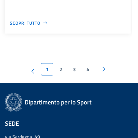
SCOPRI TUTTO
1
2
3
4
Dipartimento per lo Sport
SEDE
via Sardegna, 49