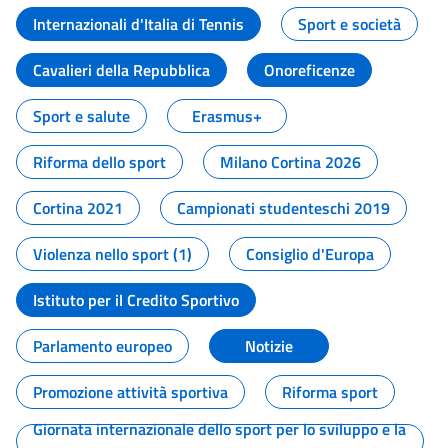
Internazionali d'Italia di Tennis
Sport e società
Cavalieri della Repubblica
Onoreficenze
Sport e salute
Erasmus+
Riforma dello sport
Milano Cortina 2026
Cortina 2021
Campionati studenteschi 2019
Violenza nello sport (1)
Consiglio d'Europa
Istituto per il Credito Sportivo
Parlamento europeo
Notizie
Promozione attività sportiva
Riforma sport
Giornata internazionale dello sport per lo sviluppo e la