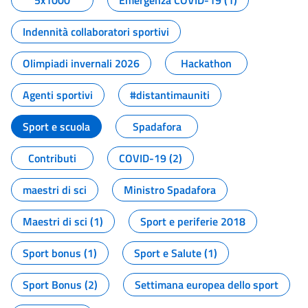
5x1000
Emergenza COVID-19 (1)
Indennità collaboratori sportivi
Olimpiadi invernali 2026
Hackathon
Agenti sportivi
#distantimauniti
Sport e scuola
Spadafora
Contributi
COVID-19 (2)
maestri di sci
Ministro Spadafora
Maestri di sci (1)
Sport e periferie 2018
Sport bonus (1)
Sport e Salute (1)
Sport Bonus (2)
Settimana europea dello sport