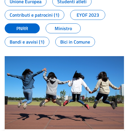
Unione Europea
Studenti atleti
Contributi e patrocini (1)
EYOF 2023
PNRR
Ministro
Bandi e avvisi (1)
Bici in Comune