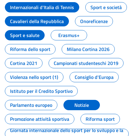
Internazionali d'Italia di Tennis
Sport e società
Cavalieri della Repubblica
Onoreficenze
Sport e salute
Erasmus+
Riforma dello sport
Milano Cortina 2026
Cortina 2021
Campionati studenteschi 2019
Violenza nello sport (1)
Consiglio d'Europa
Istituto per il Credito Sportivo
Parlamento europeo
Notizie
Promozione attività sportiva
Riforma sport
Giornata internazionale dello sport per lo sviluppo e la