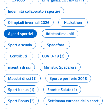
5x1000
Emergenza COVID-19 (1)
Indennità collaboratori sportivi
Olimpiadi invernali 2026
Hackathon
Agenti sportivi
#distantimauniti
Sport e scuola
Spadafora
Contributi
COVID-19 (2)
maestri di sci
Ministro Spadafora
Maestri di sci (1)
Sport e periferie 2018
Sport bonus (1)
Sport e Salute (1)
Sport Bonus (2)
Settimana europea dello sport