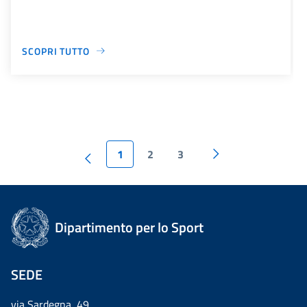
SCOPRI TUTTO
1
2
3
Dipartimento per lo Sport
SEDE
via Sardegna, 49