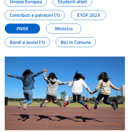
Unione Europea
Studenti atleti
Contributi e patrocini (1)
EYOF 2023
PNRR
Ministro
Bandi e avvisi (1)
Bici in Comune