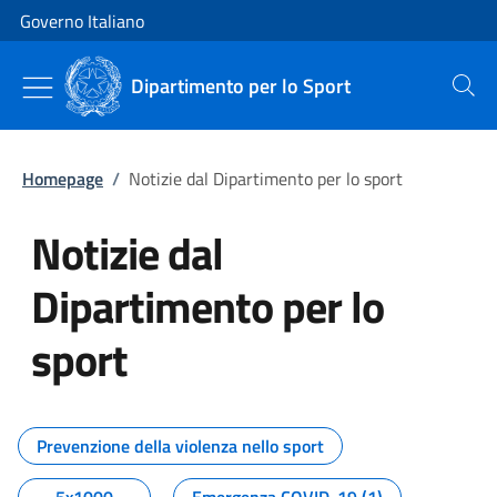
Vai al contenuto
Vai alla navigazione del sito
Governo Italiano
Dipartimento per lo Sport
Cerca
Homepage
/
Notizie dal Dipartimento per lo sport
Notizie dal
Dipartimento per lo
sport
Tutti i contenuti della pagina No
Prevenzione della violenza nello sport