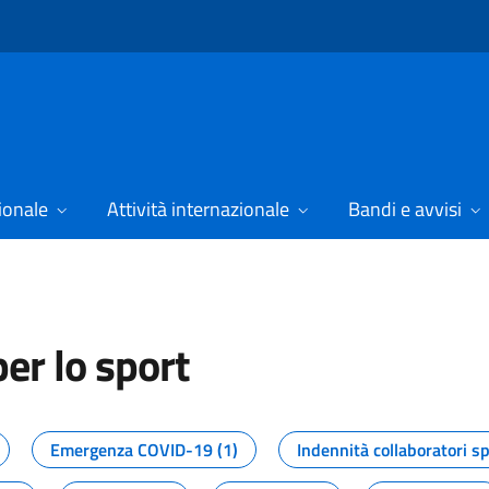
ionale
Attività internazionale
Bandi e avvisi
er lo sport
tizie dal Dipartimento per lo spor
Emergenza COVID-19 (1)
Indennità collaboratori sp