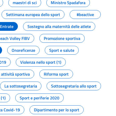
maestri di sci
Ministro Spadafora
Settimana europea dello sport
#beactive
 Entrate
Sostegno alla maternità delle atlete
Beach Volley FIBV
Promozione sportiva
Onoreficenze
Sport e salute
2019
Violenza nello sport (1)
attività sportiva
Riforma sport
La sottosegretaria
Sottosegretaria allo sport
 (1)
Sport e periferie 2020
a Covid-19
Dipartimento per lo sport