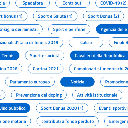
ola
Spadafora
Contributi
COVID-19 (2)
t bonus (1)
Sport e Salute (1)
Sport Bonus (2)
onsiglio dei ministri
Sport e periferie
Agenzia delle
zionali d'Italia di Tennis 2019
Calcio
Finali 
i Tennis
Sport e società
Cavalieri della Repubblica
tina 2026
Cortina 2021
Campionati studenteschi 
Parlamento europeo
Notizie
Promozione 
e
Prevenzione del doping
Attività istituzionale
viso pubblico
Sport Bonus 2020 (1)
Eventi sportivi
zione motoria
contributi a fondo perduto
Emergenz