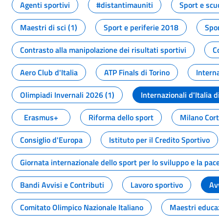
Agenti sportivi
#distantimauniti
Sport e scu
Maestri di sci (1)
Sport e periferie 2018
Spor
Contrasto alla manipolazione dei risultati sportivi
C
Aero Club d'Italia
ATP Finals di Torino
Interna
Olimpiadi Invernali 2026 (1)
Internazionali d'Italia d
Erasmus+
Riforma dello sport
Milano Cor
Consiglio d'Europa
Istituto per il Credito Sportivo
Giornata internazionale dello sport per lo sviluppo e la pac
Bandi Avvisi e Contributi
Lavoro sportivo
Av
Comitato Olimpico Nazionale Italiano
Maestri educa