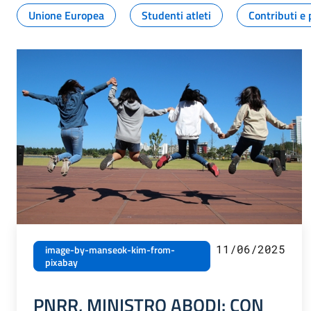
Unione Europea
Studenti atleti
Contributi e 
11/06/2025
image-by-manseok-kim-from-
pixabay
PNRR, MINISTRO ABODI: CON