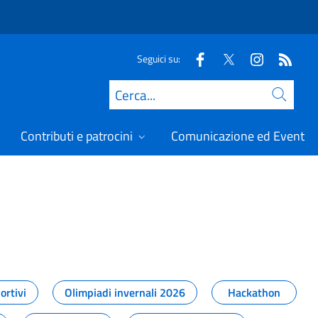
Seguici su:
Cerca
Contributi e patrocini
Comunicazione ed Eventi
t
ortivi
Olimpiadi invernali 2026
Hackathon