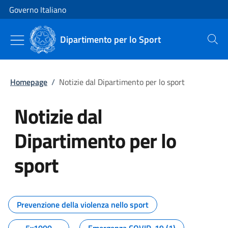
Vai al contenuto
Vai alla navigazione del sito
Governo Italiano
Dipartimento per lo Sport
Cerca
Homepage
/
Notizie dal Dipartimento per lo sport
Notizie dal
Dipartimento per lo
sport
Tutti i contenuti della pagina No
Prevenzione della violenza nello sport