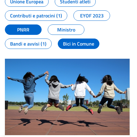
Unione Europea
Studenti atleti
Contributi e patrocini (1)
EYOF 2023
PNRR
Ministro
Bandi e avvisi (1)
Bici in Comune