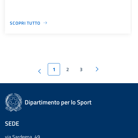
SCOPRI TUTTO
1
2
3
Dipartimento per lo Sport
SEDE
via Sardegna, 49