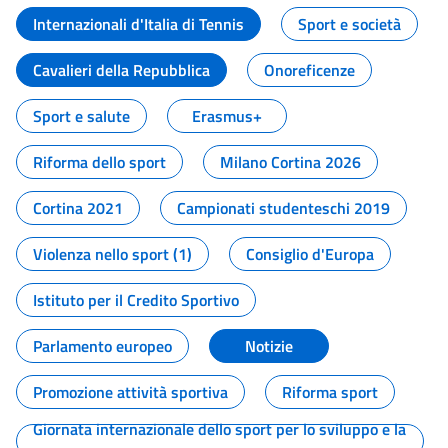
Internazionali d'Italia di Tennis
Sport e società
Cavalieri della Repubblica
Onoreficenze
Sport e salute
Erasmus+
Riforma dello sport
Milano Cortina 2026
Cortina 2021
Campionati studenteschi 2019
Violenza nello sport (1)
Consiglio d'Europa
Istituto per il Credito Sportivo
Parlamento europeo
Notizie
Promozione attività sportiva
Riforma sport
Giornata internazionale dello sport per lo sviluppo e la