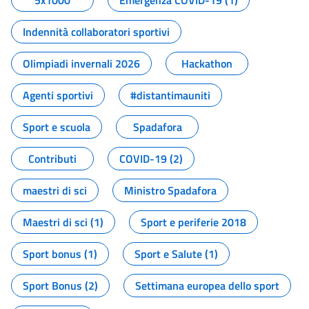
5x1000
Emergenza COVID-19 (1)
Indennità collaboratori sportivi
Olimpiadi invernali 2026
Hackathon
Agenti sportivi
#distantimauniti
Sport e scuola
Spadafora
Contributi
COVID-19 (2)
maestri di sci
Ministro Spadafora
Maestri di sci (1)
Sport e periferie 2018
Sport bonus (1)
Sport e Salute (1)
Sport Bonus (2)
Settimana europea dello sport