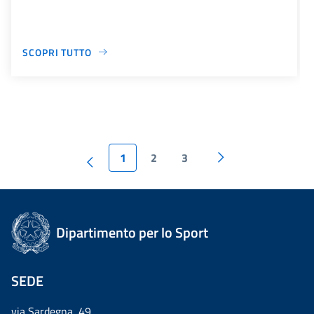
SCOPRI TUTTO
1
2
3
Dipartimento per lo Sport
SEDE
via Sardegna, 49