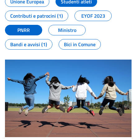
Unione Europea
Studenti atleti
Contributi e patrocini (1)
EYOF 2023
PNRR
Ministro
Bandi e avvisi (1)
Bici in Comune