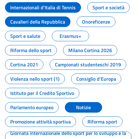
Internazionali d'Italia di Tennis
Sport e società
Cavalieri della Repubblica
Onoreficenze
Sport e salute
Erasmus+
Riforma dello sport
Milano Cortina 2026
Cortina 2021
Campionati studenteschi 2019
Violenza nello sport (1)
Consiglio d'Europa
Istituto per il Credito Sportivo
Parlamento europeo
Notizie
Promozione attività sportiva
Riforma sport
Giornata internazionale dello sport per lo sviluppo e la