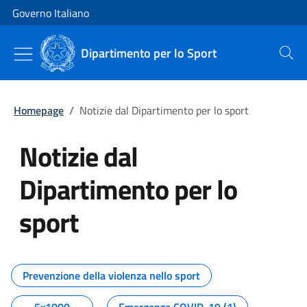
Vai al contenuto
Vai alla navigazione del sito
Governo Italiano
Dipartimento per lo Sport
Cerca
Homepage
/
Notizie dal Dipartimento per lo sport
Notizie dal
Dipartimento per lo
sport
Tutti i contenuti della pagina No
Prevenzione della violenza nello sport