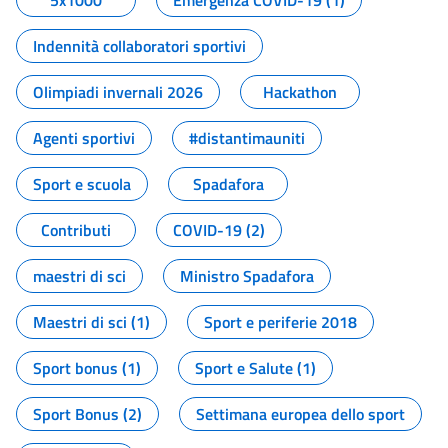
5x1000
Emergenza COVID-19 (1)
Indennità collaboratori sportivi
Olimpiadi invernali 2026
Hackathon
Agenti sportivi
#distantimauniti
Sport e scuola
Spadafora
Contributi
COVID-19 (2)
maestri di sci
Ministro Spadafora
Maestri di sci (1)
Sport e periferie 2018
Sport bonus (1)
Sport e Salute (1)
Sport Bonus (2)
Settimana europea dello sport