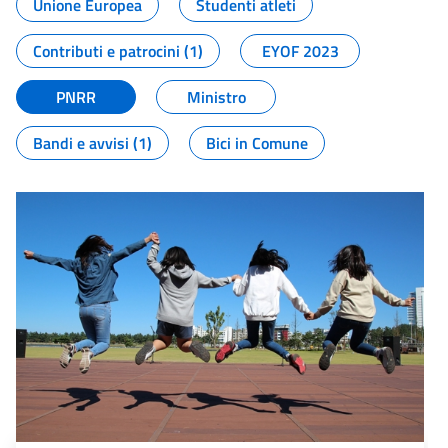
Unione Europea
Studenti atleti
Contributi e patrocini (1)
EYOF 2023
PNRR
Ministro
Bandi e avvisi (1)
Bici in Comune