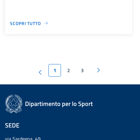
SCOPRI TUTTO
1
2
3
Dipartimento per lo Sport
SEDE
via Sardegna, 49