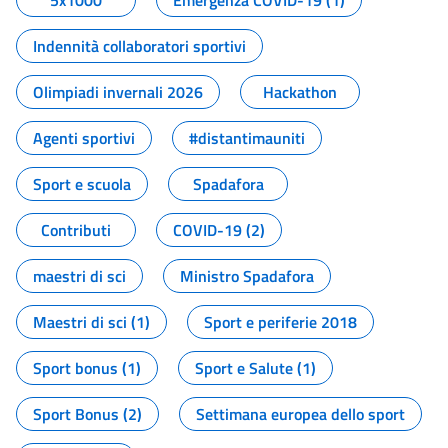
5x1000
Emergenza COVID-19 (1)
Indennità collaboratori sportivi
Olimpiadi invernali 2026
Hackathon
Agenti sportivi
#distantimauniti
Sport e scuola
Spadafora
Contributi
COVID-19 (2)
maestri di sci
Ministro Spadafora
Maestri di sci (1)
Sport e periferie 2018
Sport bonus (1)
Sport e Salute (1)
Sport Bonus (2)
Settimana europea dello sport