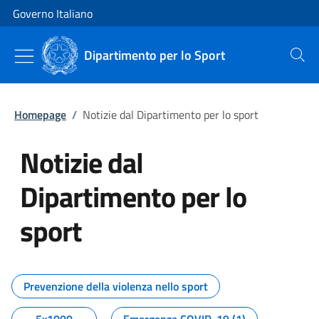
Vai al contenuto
Vai alla navigazione del sito
Governo Italiano
Dipartimento per lo Sport
Cerca
Homepage
/
Notizie dal Dipartimento per lo sport
Notizie dal
Dipartimento per lo
sport
Tutti i contenuti della pagina No
Prevenzione della violenza nello sport