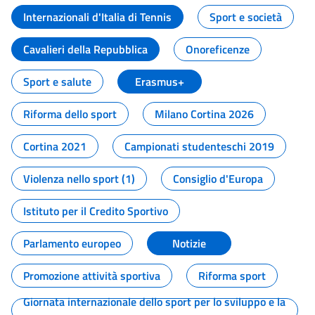
Internazionali d'Italia di Tennis
Sport e società
Cavalieri della Repubblica
Onoreficenze
Sport e salute
Erasmus+
Riforma dello sport
Milano Cortina 2026
Cortina 2021
Campionati studenteschi 2019
Violenza nello sport (1)
Consiglio d'Europa
Istituto per il Credito Sportivo
Parlamento europeo
Notizie
Promozione attività sportiva
Riforma sport
Giornata internazionale dello sport per lo sviluppo e la