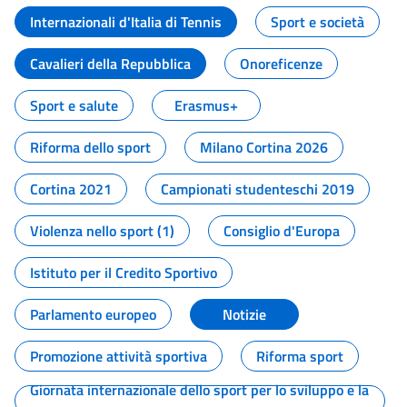
Internazionali d'Italia di Tennis
Sport e società
Cavalieri della Repubblica
Onoreficenze
Sport e salute
Erasmus+
Riforma dello sport
Milano Cortina 2026
Cortina 2021
Campionati studenteschi 2019
Violenza nello sport (1)
Consiglio d'Europa
Istituto per il Credito Sportivo
Parlamento europeo
Notizie
Promozione attività sportiva
Riforma sport
Giornata internazionale dello sport per lo sviluppo e la