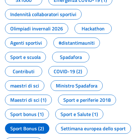
5x1000
Emergenza COVID-19 (1)
Indennità collaboratori sportivi
Olimpiadi invernali 2026
Hackathon
Agenti sportivi
#distantimauniti
Sport e scuola
Spadafora
Contributi
COVID-19 (2)
maestri di sci
Ministro Spadafora
Maestri di sci (1)
Sport e periferie 2018
Sport bonus (1)
Sport e Salute (1)
Sport Bonus (2)
Settimana europea dello sport