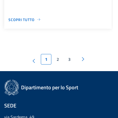
SCOPRI TUTTO
1
2
3
Dipartimento per lo Sport
SEDE
via Sardegna, 49