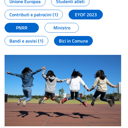
Unione Europea
Studenti atleti
Contributi e patrocini (1)
EYOF 2023
PNRR
Ministro
Bandi e avvisi (1)
Bici in Comune