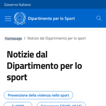
Vai al contenuto
Vai alla navigazione del sito
Governo Italiano
Dipartimento per lo Sport
Cerca
Homepage
/
Notizie dal Dipartimento per lo sport
Notizie dal
Dipartimento per lo
sport
Tutti i contenuti della pagina No
Prevenzione della violenza nello sport