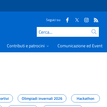
Seguici su:
Cerca
Contributi e patrocini
Comunicazione ed Eventi
t
ortivi
Olimpiadi invernali 2026
Hackathon