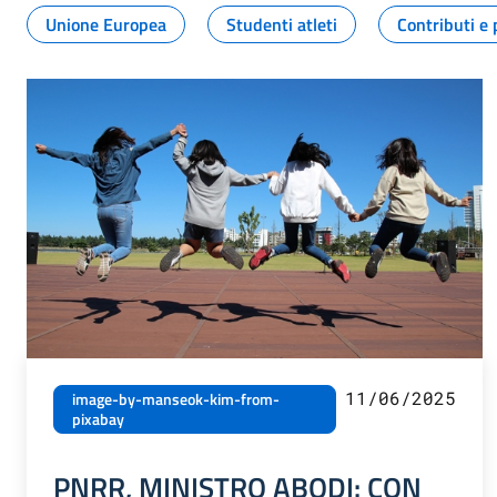
Unione Europea
Studenti atleti
Contributi e 
11/06/2025
image-by-manseok-kim-from-
pixabay
PNRR, MINISTRO ABODI: CON