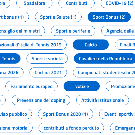
ola
Spadafora
Contributi
COVID-19 (2)
t bonus (1)
Sport e Salute (1)
Sport Bonus (2)
onsiglio dei ministri
Sport e periferie
Agenzia delle
zionali d'Italia di Tennis 2019
Calcio
Finali 
i Tennis
Sport e società
Cavalieri della Repubblica
tina 2026
Cortina 2021
Campionati studenteschi 
Parlamento europeo
Notizie
Promozione 
e
Prevenzione del doping
Attività istituzionale
viso pubblico
Sport Bonus 2020 (1)
Eventi sportivi
zione motoria
contributi a fondo perduto
Emergenz