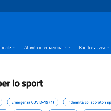
ionale
Attività internazionale
Bandi e avvisi
er lo sport
tizie dal Dipartimento per lo spor
Emergenza COVID-19 (1)
Indennità collaboratori sp