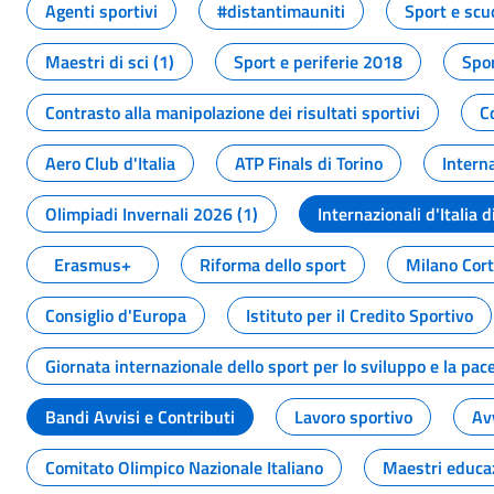
Agenti sportivi
#distantimauniti
Sport e scu
Maestri di sci (1)
Sport e periferie 2018
Spor
Contrasto alla manipolazione dei risultati sportivi
C
Aero Club d'Italia
ATP Finals di Torino
Interna
Olimpiadi Invernali 2026 (1)
Internazionali d'Italia d
Erasmus+
Riforma dello sport
Milano Cor
Consiglio d'Europa
Istituto per il Credito Sportivo
Giornata internazionale dello sport per lo sviluppo e la pac
Bandi Avvisi e Contributi
Lavoro sportivo
Av
Comitato Olimpico Nazionale Italiano
Maestri educa