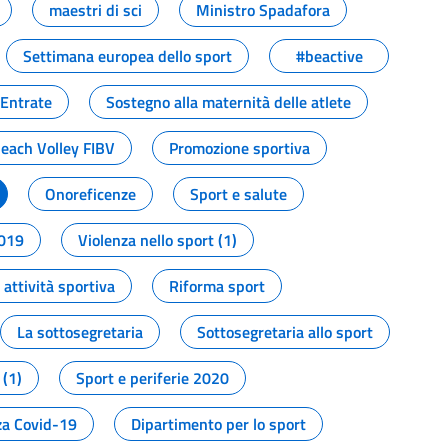
maestri di sci
Ministro Spadafora
Settimana europea dello sport
#beactive
 Entrate
Sostegno alla maternità delle atlete
Beach Volley FIBV
Promozione sportiva
Onoreficenze
Sport e salute
2019
Violenza nello sport (1)
attività sportiva
Riforma sport
La sottosegretaria
Sottosegretaria allo sport
 (1)
Sport e periferie 2020
a Covid-19
Dipartimento per lo sport