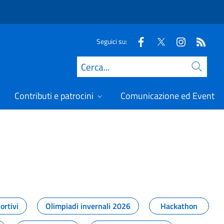
Seguici su:
Cerca
Contributi e patrocini
Comunicazione ed Eventi
t
ortivi
Olimpiadi invernali 2026
Hackathon