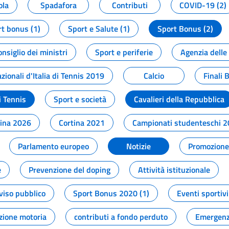
ola
Spadafora
Contributi
COVID-19 (2)
t bonus (1)
Sport e Salute (1)
Sport Bonus (2)
onsiglio dei ministri
Sport e periferie
Agenzia delle
zionali d'Italia di Tennis 2019
Calcio
Finali 
i Tennis
Sport e società
Cavalieri della Repubblica
tina 2026
Cortina 2021
Campionati studenteschi 
Parlamento europeo
Notizie
Promozione 
e
Prevenzione del doping
Attività istituzionale
viso pubblico
Sport Bonus 2020 (1)
Eventi sportivi
zione motoria
contributi a fondo perduto
Emergenz