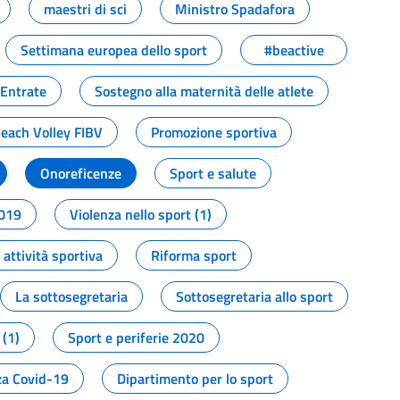
maestri di sci
Ministro Spadafora
Settimana europea dello sport
#beactive
 Entrate
Sostegno alla maternità delle atlete
Beach Volley FIBV
Promozione sportiva
Onoreficenze
Sport e salute
2019
Violenza nello sport (1)
attività sportiva
Riforma sport
La sottosegretaria
Sottosegretaria allo sport
 (1)
Sport e periferie 2020
a Covid-19
Dipartimento per lo sport