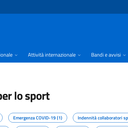
ionale
Attività internazionale
Bandi e avvisi
er lo sport
tizie dal Dipartimento per lo spor
Emergenza COVID-19 (1)
Indennità collaboratori sp