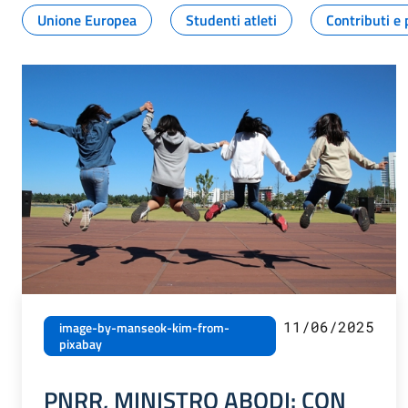
Unione Europea
Studenti atleti
Contributi e 
11/06/2025
image-by-manseok-kim-from-
pixabay
PNRR, MINISTRO ABODI: CON