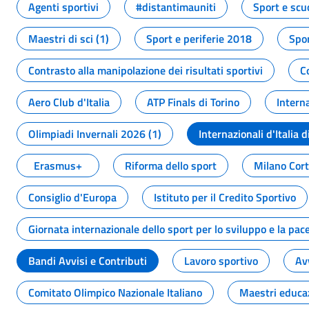
Agenti sportivi
#distantimauniti
Sport e scu
Maestri di sci (1)
Sport e periferie 2018
Spor
Contrasto alla manipolazione dei risultati sportivi
C
Aero Club d'Italia
ATP Finals di Torino
Interna
Olimpiadi Invernali 2026 (1)
Internazionali d'Italia d
Erasmus+
Riforma dello sport
Milano Cor
Consiglio d'Europa
Istituto per il Credito Sportivo
Giornata internazionale dello sport per lo sviluppo e la pac
Bandi Avvisi e Contributi
Lavoro sportivo
Av
Comitato Olimpico Nazionale Italiano
Maestri educa