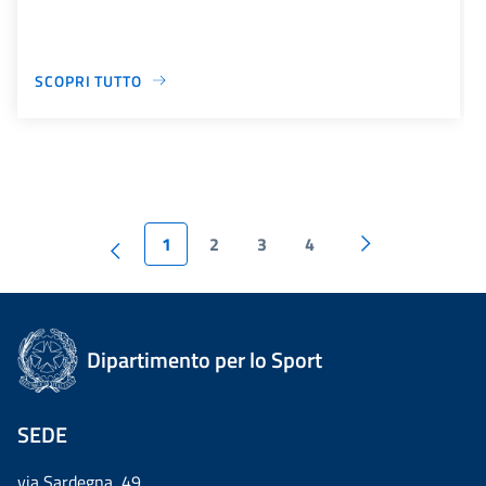
SCOPRI TUTTO
1
2
3
4
Dipartimento per lo Sport
SEDE
via Sardegna, 49