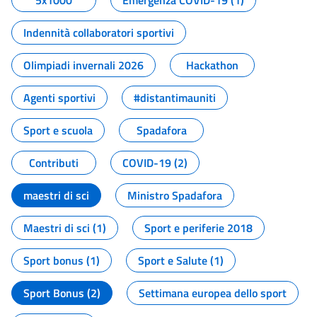
5x1000
Emergenza COVID-19 (1)
Indennità collaboratori sportivi
Olimpiadi invernali 2026
Hackathon
Agenti sportivi
#distantimauniti
Sport e scuola
Spadafora
Contributi
COVID-19 (2)
maestri di sci
Ministro Spadafora
Maestri di sci (1)
Sport e periferie 2018
Sport bonus (1)
Sport e Salute (1)
Sport Bonus (2)
Settimana europea dello sport