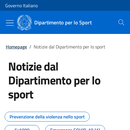
Vai al contenuto
Vai alla navigazione del sito
Governo Italiano
Dipartimento per lo Sport
Cerca
Homepage
/
Notizie dal Dipartimento per lo sport
Notizie dal
Dipartimento per lo
sport
Tutti i contenuti della pagina No
Prevenzione della violenza nello sport