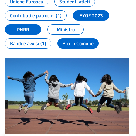
Unione Europea
Studenti atleti
Contributi e patrocini (1)
EYOF 2023
PNRR
Ministro
Bandi e avvisi (1)
Bici in Comune