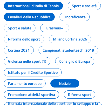
Internazionali d'Italia di Tennis
Sport e società
Cavalieri della Repubblica
Onoreficenze
Sport e salute
Erasmus+
Riforma dello sport
Milano Cortina 2026
Cortina 2021
Campionati studenteschi 2019
Violenza nello sport (1)
Consiglio d'Europa
Istituto per il Credito Sportivo
Parlamento europeo
Notizie
Promozione attività sportiva
Riforma sport
Giornata internazionale dello sport per lo sviluppo e la