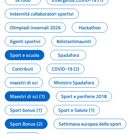
5x1000
Emergenza COVID-19 (1)
Indennità collaboratori sportivi
Olimpiadi invernali 2026
Hackathon
Agenti sportivi
#distantimauniti
Sport e scuola
Spadafora
Contributi
COVID-19 (2)
maestri di sci
Ministro Spadafora
Maestri di sci (1)
Sport e periferie 2018
Sport bonus (1)
Sport e Salute (1)
Sport Bonus (2)
Settimana europea dello sport