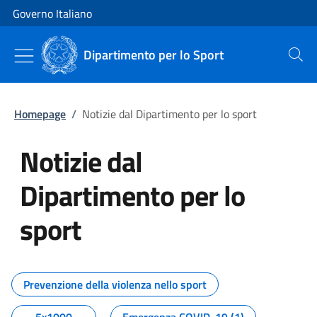
Vai al contenuto
Vai alla navigazione del sito
Governo Italiano
Dipartimento per lo Sport
Cerca
Homepage
/
Notizie dal Dipartimento per lo sport
Notizie dal
Dipartimento per lo
sport
Tutti i contenuti della pagina No
Prevenzione della violenza nello sport