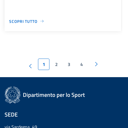
SCOPRI TUTTO
1
2
3
4
Dipartimento per lo Sport
SEDE
via Sardegna, 49