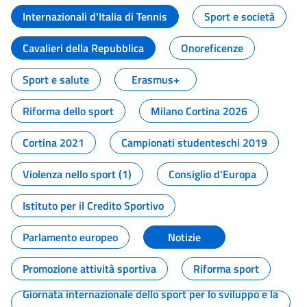
Internazionali d'Italia di Tennis
Sport e società
Cavalieri della Repubblica
Onoreficenze
Sport e salute
Erasmus+
Riforma dello sport
Milano Cortina 2026
Cortina 2021
Campionati studenteschi 2019
Violenza nello sport (1)
Consiglio d'Europa
Istituto per il Credito Sportivo
Parlamento europeo
Notizie
Promozione attività sportiva
Riforma sport
Giornata internazionale dello sport per lo sviluppo e la