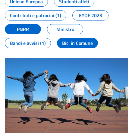
Unione Europea
Studenti atleti
Contributi e patrocini (1)
EYOF 2023
PNRR
Ministro
Bandi e avvisi (1)
Bici in Comune