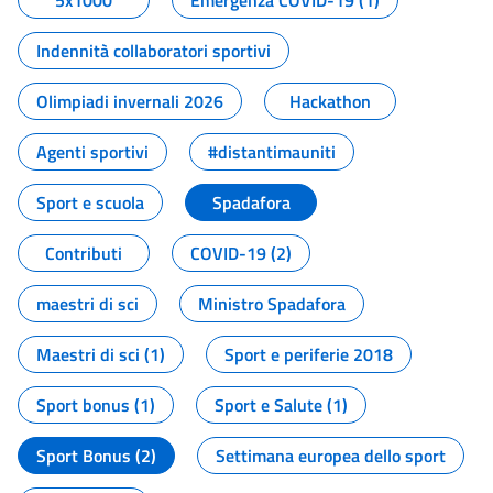
5x1000
Emergenza COVID-19 (1)
Indennità collaboratori sportivi
Olimpiadi invernali 2026
Hackathon
Agenti sportivi
#distantimauniti
Sport e scuola
Spadafora
Contributi
COVID-19 (2)
maestri di sci
Ministro Spadafora
Maestri di sci (1)
Sport e periferie 2018
Sport bonus (1)
Sport e Salute (1)
Sport Bonus (2)
Settimana europea dello sport