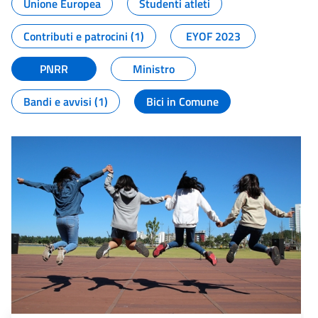
Unione Europea
Studenti atleti
Contributi e patrocini (1)
EYOF 2023
PNRR
Ministro
Bandi e avvisi (1)
Bici in Comune