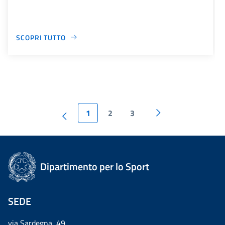
SCOPRI TUTTO
1
2
3
Dipartimento per lo Sport
SEDE
via Sardegna, 49