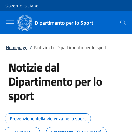
Vai al contenuto
Vai alla navigazione del sito
Governo Italiano
Dipartimento per lo Sport
Cerca
Homepage
/
Notizie dal Dipartimento per lo sport
Notizie dal
Dipartimento per lo
sport
Tutti i contenuti della pagina No
Prevenzione della violenza nello sport