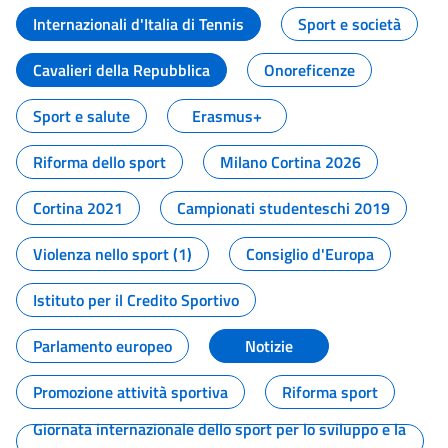
Internazionali d'Italia di Tennis
Sport e società
Cavalieri della Repubblica
Onoreficenze
Sport e salute
Erasmus+
Riforma dello sport
Milano Cortina 2026
Cortina 2021
Campionati studenteschi 2019
Violenza nello sport (1)
Consiglio d'Europa
Istituto per il Credito Sportivo
Parlamento europeo
Notizie
Promozione attività sportiva
Riforma sport
Giornata internazionale dello sport per lo sviluppo e la