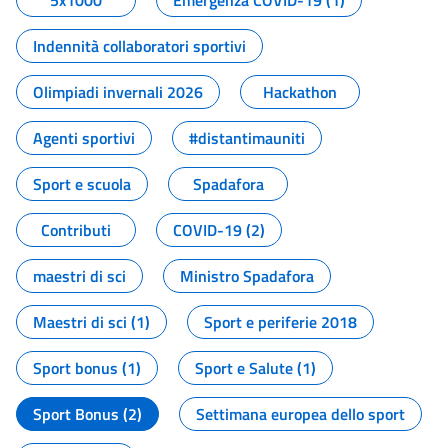
5x1000
Emergenza COVID-19 (1)
Indennità collaboratori sportivi
Olimpiadi invernali 2026
Hackathon
Agenti sportivi
#distantimauniti
Sport e scuola
Spadafora
Contributi
COVID-19 (2)
maestri di sci
Ministro Spadafora
Maestri di sci (1)
Sport e periferie 2018
Sport bonus (1)
Sport e Salute (1)
Sport Bonus (2)
Settimana europea dello sport