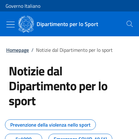
Vai al contenuto
Vai alla navigazione del sito
Governo Italiano
Dipartimento per lo Sport
Cerca
Homepage
/
Notizie dal Dipartimento per lo sport
Notizie dal
Dipartimento per lo
sport
Tutti i contenuti della pagina No
Prevenzione della violenza nello sport