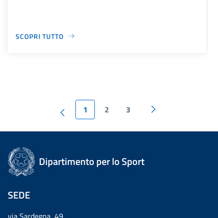
SCOPRI TUTTO
1
2
3
Dipartimento per lo Sport
SEDE
via Sardegna, 49