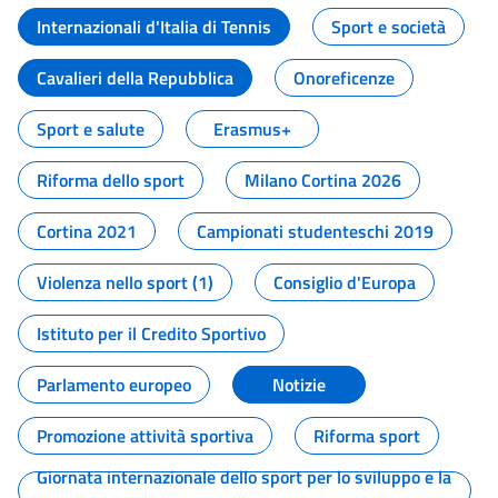
Internazionali d'Italia di Tennis
Sport e società
Cavalieri della Repubblica
Onoreficenze
Sport e salute
Erasmus+
Riforma dello sport
Milano Cortina 2026
Cortina 2021
Campionati studenteschi 2019
Violenza nello sport (1)
Consiglio d'Europa
Istituto per il Credito Sportivo
Parlamento europeo
Notizie
Promozione attività sportiva
Riforma sport
Giornata internazionale dello sport per lo sviluppo e la