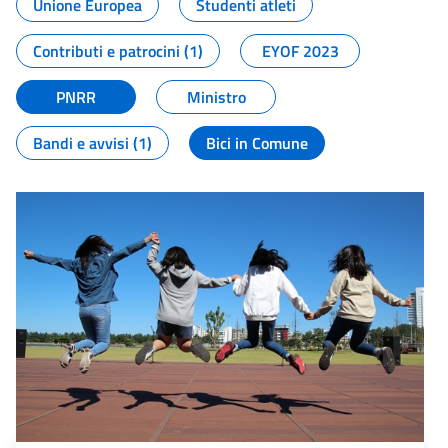
Unione Europea
Studenti atleti
Contributi e patrocini (1)
EYOF 2023
PNRR
Ministro
Bandi e avvisi (1)
Bici in Comune