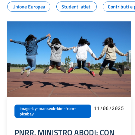
Unione Europea
Studenti atleti
Contributi e 
11/06/2025
image-by-manseok-kim-from-
pixabay
PNRR, MINISTRO ABODI: CON