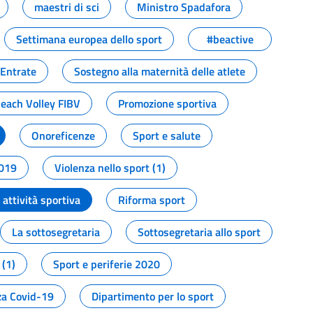
maestri di sci
Ministro Spadafora
Settimana europea dello sport
#beactive
 Entrate
Sostegno alla maternità delle atlete
Beach Volley FIBV
Promozione sportiva
Onoreficenze
Sport e salute
2019
Violenza nello sport (1)
attività sportiva
Riforma sport
La sottosegretaria
Sottosegretaria allo sport
 (1)
Sport e periferie 2020
a Covid-19
Dipartimento per lo sport