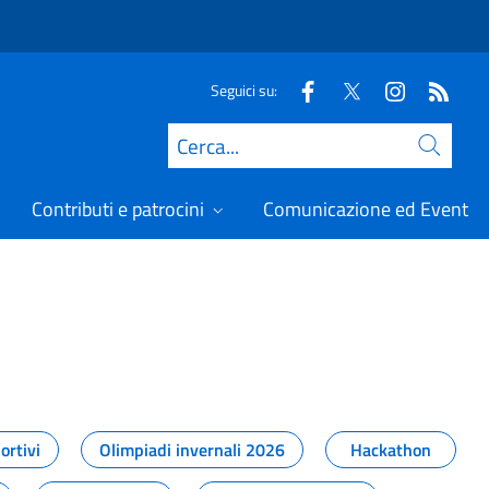
Seguici su:
Cerca
Contributi e patrocini
Comunicazione ed Eventi
t
ortivi
Olimpiadi invernali 2026
Hackathon