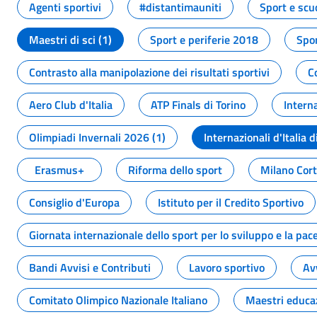
Agenti sportivi
#distantimauniti
Sport e scu
Maestri di sci (1)
Sport e periferie 2018
Spor
Contrasto alla manipolazione dei risultati sportivi
C
Aero Club d'Italia
ATP Finals di Torino
Interna
Olimpiadi Invernali 2026 (1)
Internazionali d'Italia d
Erasmus+
Riforma dello sport
Milano Cor
Consiglio d'Europa
Istituto per il Credito Sportivo
Giornata internazionale dello sport per lo sviluppo e la pac
Bandi Avvisi e Contributi
Lavoro sportivo
Av
Comitato Olimpico Nazionale Italiano
Maestri educa