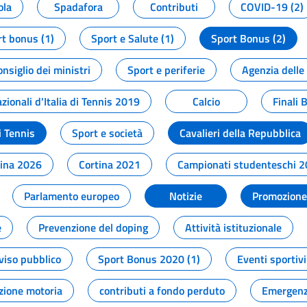
ola
Spadafora
Contributi
COVID-19 (2)
t bonus (1)
Sport e Salute (1)
Sport Bonus (2)
onsiglio dei ministri
Sport e periferie
Agenzia delle
zionali d'Italia di Tennis 2019
Calcio
Finali 
i Tennis
Sport e società
Cavalieri della Repubblica
tina 2026
Cortina 2021
Campionati studenteschi 
Parlamento europeo
Notizie
Promozione 
e
Prevenzione del doping
Attività istituzionale
viso pubblico
Sport Bonus 2020 (1)
Eventi sportivi
zione motoria
contributi a fondo perduto
Emergenz