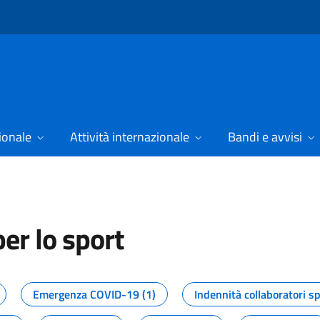
ionale
Attività internazionale
Bandi e avvisi
er lo sport
tizie dal Dipartimento per lo spor
Emergenza COVID-19 (1)
Indennità collaboratori sp