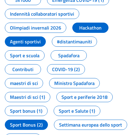
5x1000
Emergenza COVID-19 (1)
Indennità collaboratori sportivi
Olimpiadi invernali 2026
Hackathon
Agenti sportivi
#distantimauniti
Sport e scuola
Spadafora
Contributi
COVID-19 (2)
maestri di sci
Ministro Spadafora
Maestri di sci (1)
Sport e periferie 2018
Sport bonus (1)
Sport e Salute (1)
Sport Bonus (2)
Settimana europea dello sport