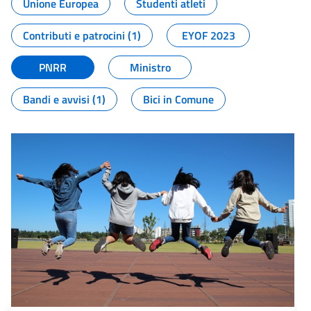
Unione Europea
Studenti atleti
Contributi e patrocini (1)
EYOF 2023
PNRR
Ministro
Bandi e avvisi (1)
Bici in Comune