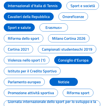
Internazionali d'Italia di Tennis
Sport e società
Cavalieri della Repubblica
Onoreficenze
Sport e salute
Erasmus+
Riforma dello sport
Milano Cortina 2026
Cortina 2021
Campionati studenteschi 2019
Violenza nello sport (1)
Consiglio d'Europa
Istituto per il Credito Sportivo
Parlamento europeo
Notizie
Promozione attività sportiva
Riforma sport
Giornata internazionale dello sport per lo sviluppo e la