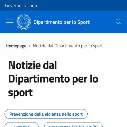
Vai al contenuto
Vai alla navigazione del sito
Governo Italiano
Dipartimento per lo Sport
Cerca
Homepage
/
Notizie dal Dipartimento per lo sport
Notizie dal
Dipartimento per lo
sport
Tutti i contenuti della pagina No
Prevenzione della violenza nello sport