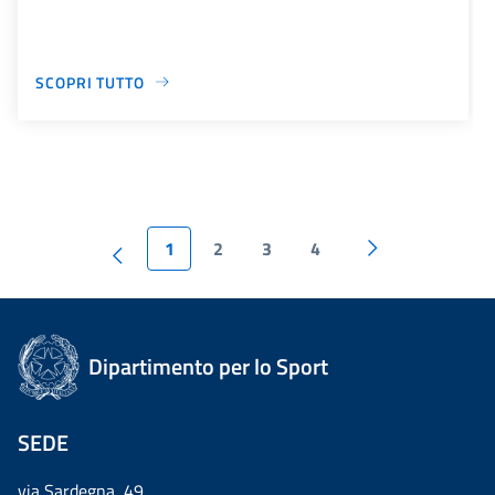
SCOPRI TUTTO
1
2
3
4
Dipartimento per lo Sport
SEDE
via Sardegna, 49