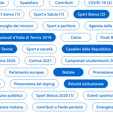
ola
Spadafora
Contributi
COVID-19 (2)
t bonus (1)
Sport e Salute (1)
Sport Bonus (2)
onsiglio dei ministri
Sport e periferie
Agenzia delle
zionali d'Italia di Tennis 2019
Calcio
Finali 
i Tennis
Sport e società
Cavalieri della Repubblica
tina 2026
Cortina 2021
Campionati studenteschi 
Parlamento europeo
Notizie
Promozione 
e
Prevenzione del doping
Attività istituzionale
viso pubblico
Sport Bonus 2020 (1)
Eventi sportivi
zione motoria
contributi a fondo perduto
Emergenz