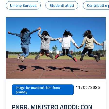
Unione Europea
Studenti atleti
Contributi e 
11/06/2025
image-by-manseok-kim-from-
pixabay
PNRR, MINISTRO ABODI: CON