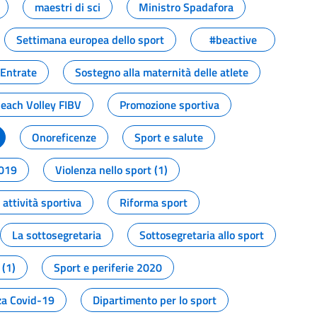
maestri di sci
Ministro Spadafora
Settimana europea dello sport
#beactive
 Entrate
Sostegno alla maternità delle atlete
Beach Volley FIBV
Promozione sportiva
Onoreficenze
Sport e salute
2019
Violenza nello sport (1)
attività sportiva
Riforma sport
La sottosegretaria
Sottosegretaria allo sport
 (1)
Sport e periferie 2020
a Covid-19
Dipartimento per lo sport