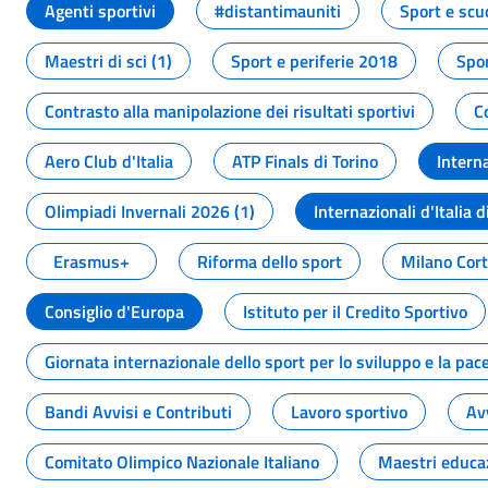
Agenti sportivi
#distantimauniti
Sport e scu
Maestri di sci (1)
Sport e periferie 2018
Spor
Contrasto alla manipolazione dei risultati sportivi
C
Aero Club d'Italia
ATP Finals di Torino
Interna
Olimpiadi Invernali 2026 (1)
Internazionali d'Italia d
Erasmus+
Riforma dello sport
Milano Cor
Consiglio d'Europa
Istituto per il Credito Sportivo
Giornata internazionale dello sport per lo sviluppo e la pac
Bandi Avvisi e Contributi
Lavoro sportivo
Av
Comitato Olimpico Nazionale Italiano
Maestri educa