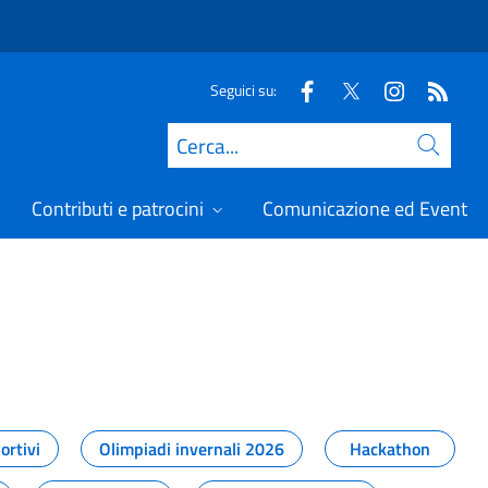
Seguici su:
Cerca
Contributi e patrocini
Comunicazione ed Eventi
t
ortivi
Olimpiadi invernali 2026
Hackathon