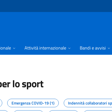
ionale
Attività internazionale
Bandi e avvisi
er lo sport
tizie dal Dipartimento per lo spor
Emergenza COVID-19 (1)
Indennità collaboratori sp