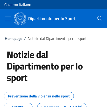
Vai al contenuto
Vai alla navigazione del sito
Governo Italiano
Dipartimento per lo Sport
Cerca
Homepage
/
Notizie dal Dipartimento per lo sport
Notizie dal
Dipartimento per lo
sport
Tutti i contenuti della pagina No
Prevenzione della violenza nello sport