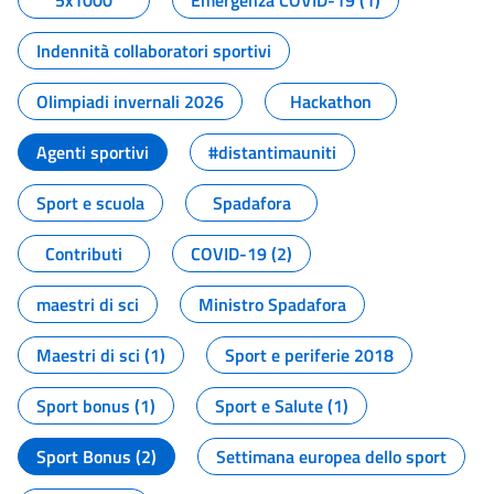
5x1000
Emergenza COVID-19 (1)
Indennità collaboratori sportivi
Olimpiadi invernali 2026
Hackathon
Agenti sportivi
#distantimauniti
Sport e scuola
Spadafora
Contributi
COVID-19 (2)
maestri di sci
Ministro Spadafora
Maestri di sci (1)
Sport e periferie 2018
Sport bonus (1)
Sport e Salute (1)
Sport Bonus (2)
Settimana europea dello sport