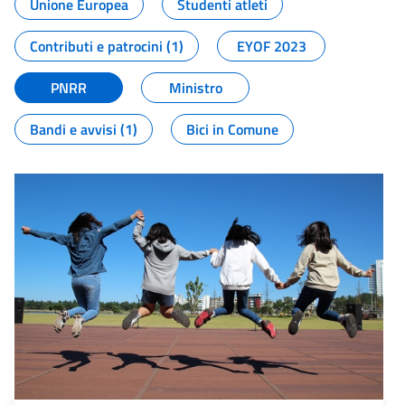
Unione Europea
Studenti atleti
Contributi e patrocini (1)
EYOF 2023
PNRR
Ministro
Bandi e avvisi (1)
Bici in Comune