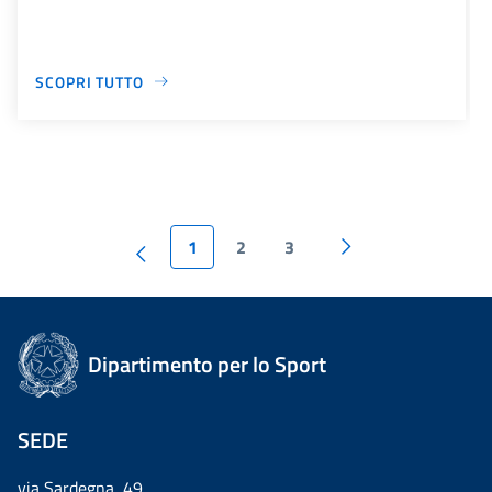
SCOPRI TUTTO
1
2
3
Dipartimento per lo Sport
SEDE
via Sardegna, 49