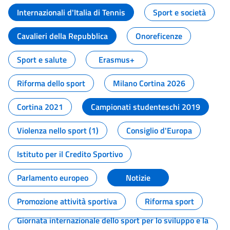
Internazionali d'Italia di Tennis
Sport e società
Cavalieri della Repubblica
Onoreficenze
Sport e salute
Erasmus+
Riforma dello sport
Milano Cortina 2026
Cortina 2021
Campionati studenteschi 2019
Violenza nello sport (1)
Consiglio d'Europa
Istituto per il Credito Sportivo
Parlamento europeo
Notizie
Promozione attività sportiva
Riforma sport
Giornata internazionale dello sport per lo sviluppo e la