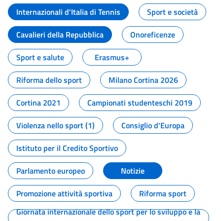
Internazionali d'Italia di Tennis
Sport e società
Cavalieri della Repubblica
Onoreficenze
Sport e salute
Erasmus+
Riforma dello sport
Milano Cortina 2026
Cortina 2021
Campionati studenteschi 2019
Violenza nello sport (1)
Consiglio d'Europa
Istituto per il Credito Sportivo
Parlamento europeo
Notizie
Promozione attività sportiva
Riforma sport
Giornata internazionale dello sport per lo sviluppo e la