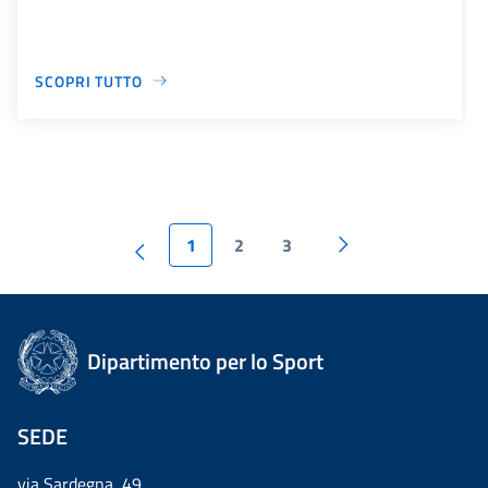
SCOPRI TUTTO
1
2
3
Dipartimento per lo Sport
SEDE
via Sardegna, 49