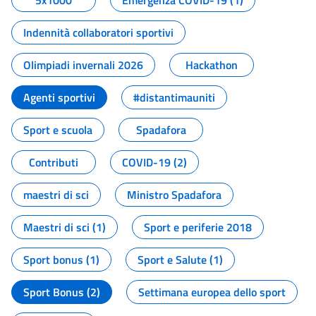
5x1000
Emergenza COVID-19 (1)
Indennità collaboratori sportivi
Olimpiadi invernali 2026
Hackathon
Agenti sportivi
#distantimauniti
Sport e scuola
Spadafora
Contributi
COVID-19 (2)
maestri di sci
Ministro Spadafora
Maestri di sci (1)
Sport e periferie 2018
Sport bonus (1)
Sport e Salute (1)
Sport Bonus (2)
Settimana europea dello sport