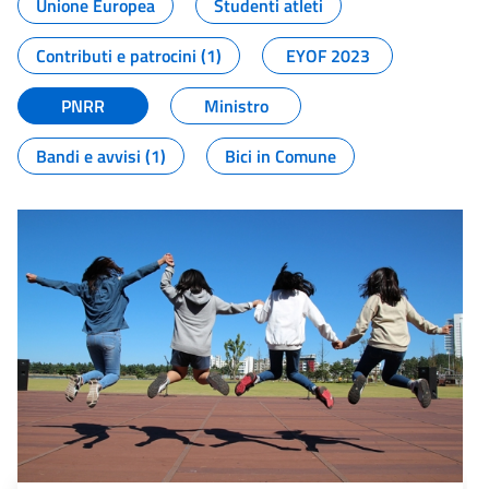
Unione Europea
Studenti atleti
Contributi e patrocini (1)
EYOF 2023
PNRR
Ministro
Bandi e avvisi (1)
Bici in Comune