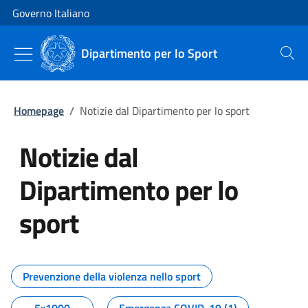
Vai al contenuto
Vai alla navigazione del sito
Governo Italiano
Dipartimento per lo Sport
Cerca
Homepage
/
Notizie dal Dipartimento per lo sport
Notizie dal
Dipartimento per lo
sport
Tutti i contenuti della pagina No
Prevenzione della violenza nello sport