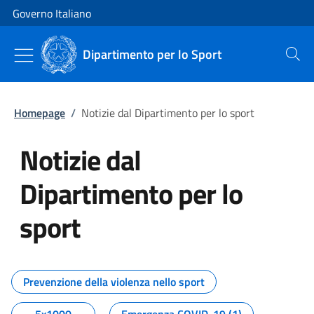
Vai al contenuto
Vai alla navigazione del sito
Governo Italiano
Dipartimento per lo Sport
Cerca
Homepage
/
Notizie dal Dipartimento per lo sport
Notizie dal
Dipartimento per lo
sport
Tutti i contenuti della pagina No
Prevenzione della violenza nello sport