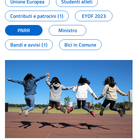
Unione Europea
Studenti atleti
Contributi e patrocini (1)
EYOF 2023
PNRR
Ministro
Bandi e avvisi (1)
Bici in Comune