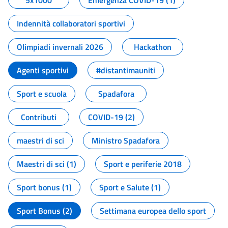
5x1000
Emergenza COVID-19 (1)
Indennità collaboratori sportivi
Olimpiadi invernali 2026
Hackathon
Agenti sportivi
#distantimauniti
Sport e scuola
Spadafora
Contributi
COVID-19 (2)
maestri di sci
Ministro Spadafora
Maestri di sci (1)
Sport e periferie 2018
Sport bonus (1)
Sport e Salute (1)
Sport Bonus (2)
Settimana europea dello sport