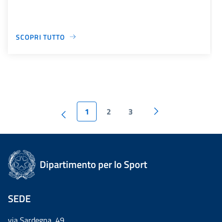
SCOPRI TUTTO
1
2
3
Dipartimento per lo Sport
SEDE
via Sardegna, 49