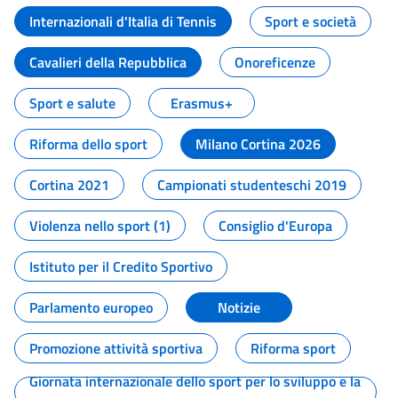
Internazionali d'Italia di Tennis
Sport e società
Cavalieri della Repubblica
Onoreficenze
Sport e salute
Erasmus+
Riforma dello sport
Milano Cortina 2026
Cortina 2021
Campionati studenteschi 2019
Violenza nello sport (1)
Consiglio d'Europa
Istituto per il Credito Sportivo
Parlamento europeo
Notizie
Promozione attività sportiva
Riforma sport
Giornata internazionale dello sport per lo sviluppo e la