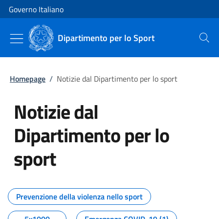
Vai al contenuto
Vai alla navigazione del sito
Governo Italiano
Dipartimento per lo Sport
Cerca
Homepage
/
Notizie dal Dipartimento per lo sport
Notizie dal
Dipartimento per lo
sport
Tutti i contenuti della pagina No
Prevenzione della violenza nello sport