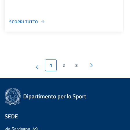
SCOPRI TUTTO
1
2
3
Dipartimento per lo Sport
SEDE
via Sardegna, 49