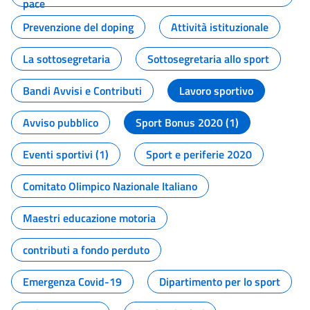
pace
Prevenzione del doping
Attività istituzionale
La sottosegretaria
Sottosegretaria allo sport
Bandi Avvisi e Contributi
Lavoro sportivo
Avviso pubblico
Sport Bonus 2020 (1)
Eventi sportivi (1)
Sport e periferie 2020
Comitato Olimpico Nazionale Italiano
Maestri educazione motoria
contributi a fondo perduto
Emergenza Covid-19
Dipartimento per lo sport