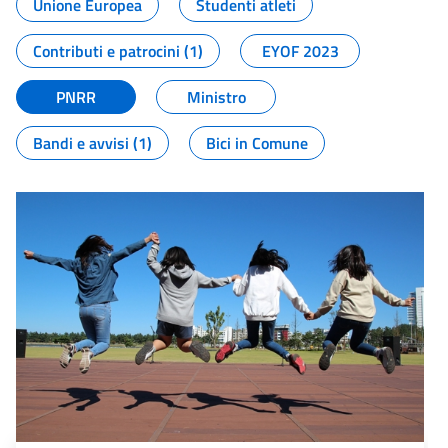
Unione Europea
Studenti atleti
Contributi e patrocini (1)
EYOF 2023
PNRR
Ministro
Bandi e avvisi (1)
Bici in Comune