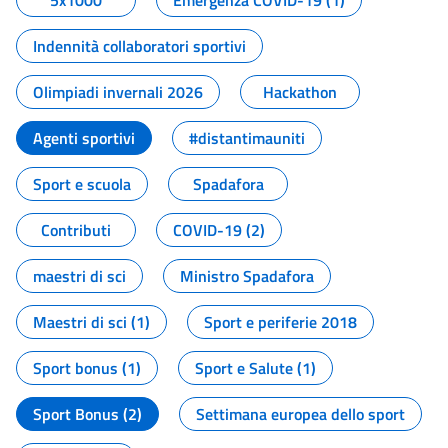
5x1000
Emergenza COVID-19 (1)
Indennità collaboratori sportivi
Olimpiadi invernali 2026
Hackathon
Agenti sportivi
#distantimauniti
Sport e scuola
Spadafora
Contributi
COVID-19 (2)
maestri di sci
Ministro Spadafora
Maestri di sci (1)
Sport e periferie 2018
Sport bonus (1)
Sport e Salute (1)
Sport Bonus (2)
Settimana europea dello sport