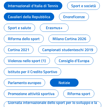
Internazionali d'Italia di Tennis
Sport e società
Cavalieri della Repubblica
Onoreficenze
Sport e salute
Erasmus+
Riforma dello sport
Milano Cortina 2026
Cortina 2021
Campionati studenteschi 2019
Violenza nello sport (1)
Consiglio d'Europa
Istituto per il Credito Sportivo
Parlamento europeo
Notizie
Promozione attività sportiva
Riforma sport
Giornata internazionale dello sport per lo sviluppo e la