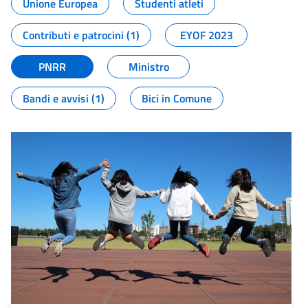
Unione Europea
Studenti atleti
Contributi e patrocini (1)
EYOF 2023
PNRR
Ministro
Bandi e avvisi (1)
Bici in Comune