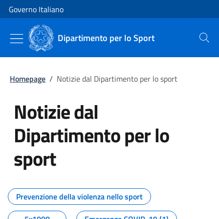
Vai al contenuto
Vai alla navigazione del sito
Governo Italiano
Dipartimento per lo Sport
Cerca
Homepage
/
Notizie dal Dipartimento per lo sport
Notizie dal
Dipartimento per lo
sport
Tutti i contenuti della pagina No
Prevenzione della violenza nello sport