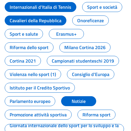
Internazionali d'Italia di Tennis
Sport e società
Cavalieri della Repubblica
Onoreficenze
Sport e salute
Erasmus+
Riforma dello sport
Milano Cortina 2026
Cortina 2021
Campionati studenteschi 2019
Violenza nello sport (1)
Consiglio d'Europa
Istituto per il Credito Sportivo
Parlamento europeo
Notizie
Promozione attività sportiva
Riforma sport
Giornata internazionale dello sport per lo sviluppo e la