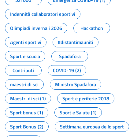
5x1000
Emergenza COVID-19 (1)
Indennità collaboratori sportivi
Olimpiadi invernali 2026
Hackathon
Agenti sportivi
#distantimauniti
Sport e scuola
Spadafora
Contributi
COVID-19 (2)
maestri di sci
Ministro Spadafora
Maestri di sci (1)
Sport e periferie 2018
Sport bonus (1)
Sport e Salute (1)
Sport Bonus (2)
Settimana europea dello sport