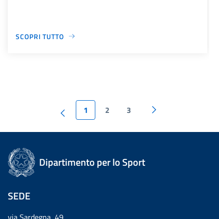
SCOPRI TUTTO
1
2
3
Dipartimento per lo Sport
SEDE
via Sardegna, 49