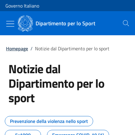
Vai al contenuto
Vai alla navigazione del sito
Governo Italiano
Dipartimento per lo Sport
Cerca
Homepage
/
Notizie dal Dipartimento per lo sport
Notizie dal
Dipartimento per lo
sport
Tutti i contenuti della pagina No
Prevenzione della violenza nello sport