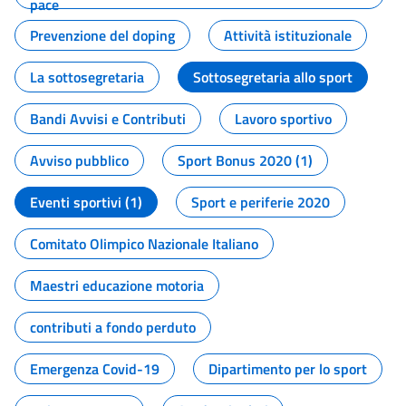
pace
Prevenzione del doping
Attività istituzionale
La sottosegretaria
Sottosegretaria allo sport
Bandi Avvisi e Contributi
Lavoro sportivo
Avviso pubblico
Sport Bonus 2020 (1)
Eventi sportivi (1)
Sport e periferie 2020
Comitato Olimpico Nazionale Italiano
Maestri educazione motoria
contributi a fondo perduto
Emergenza Covid-19
Dipartimento per lo sport