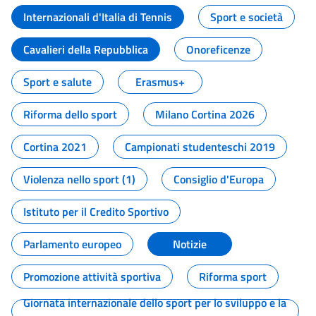
Internazionali d'Italia di Tennis
Sport e società
Cavalieri della Repubblica
Onoreficenze
Sport e salute
Erasmus+
Riforma dello sport
Milano Cortina 2026
Cortina 2021
Campionati studenteschi 2019
Violenza nello sport (1)
Consiglio d'Europa
Istituto per il Credito Sportivo
Parlamento europeo
Notizie
Promozione attività sportiva
Riforma sport
Giornata internazionale dello sport per lo sviluppo e la