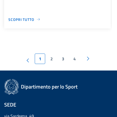
SCOPRI TUTTO
1
2
3
4
Dipartimento per lo Sport
SEDE
via Sardegna, 49