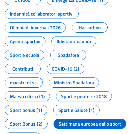
5x1000
Emergenza COVID-19 (1)
Indennità collaboratori sportivi
Olimpiadi invernali 2026
Hackathon
Agenti sportivi
#distantimauniti
Sport e scuola
Spadafora
Contributi
COVID-19 (2)
maestri di sci
Ministro Spadafora
Maestri di sci (1)
Sport e periferie 2018
Sport bonus (1)
Sport e Salute (1)
Sport Bonus (2)
Settimana europea dello sport