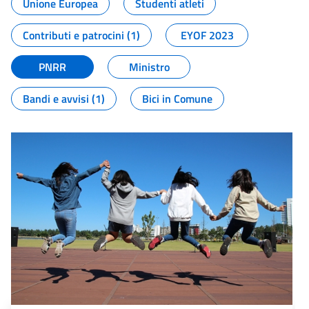
Unione Europea
Studenti atleti
Contributi e patrocini (1)
EYOF 2023
PNRR
Ministro
Bandi e avvisi (1)
Bici in Comune