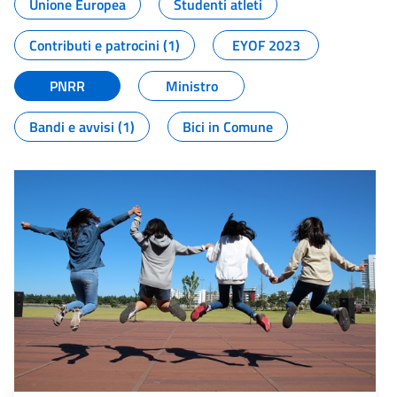
Unione Europea
Studenti atleti
Contributi e patrocini (1)
EYOF 2023
PNRR
Ministro
Bandi e avvisi (1)
Bici in Comune