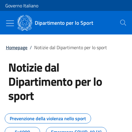
Vai al contenuto
Vai alla navigazione del sito
Governo Italiano
Dipartimento per lo Sport
Cerca
Homepage
/
Notizie dal Dipartimento per lo sport
Notizie dal
Dipartimento per lo
sport
Tutti i contenuti della pagina No
Prevenzione della violenza nello sport