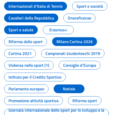
Internazionali d'Italia di Tennis
Sport e società
Cavalieri della Repubblica
Onoreficenze
Sport e salute
Erasmus+
Riforma dello sport
Milano Cortina 2026
Cortina 2021
Campionati studenteschi 2019
Violenza nello sport (1)
Consiglio d'Europa
Istituto per il Credito Sportivo
Parlamento europeo
Notizie
Promozione attività sportiva
Riforma sport
Giornata internazionale dello sport per lo sviluppo e la