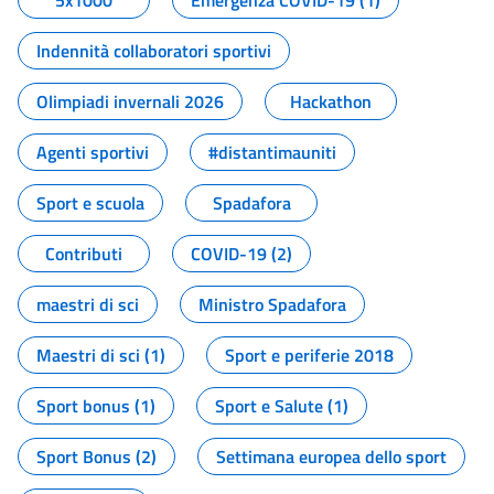
5x1000
Emergenza COVID-19 (1)
Indennità collaboratori sportivi
Olimpiadi invernali 2026
Hackathon
Agenti sportivi
#distantimauniti
Sport e scuola
Spadafora
Contributi
COVID-19 (2)
maestri di sci
Ministro Spadafora
Maestri di sci (1)
Sport e periferie 2018
Sport bonus (1)
Sport e Salute (1)
Sport Bonus (2)
Settimana europea dello sport