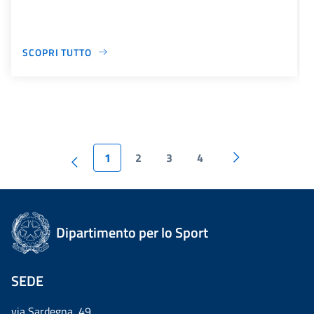
SCOPRI TUTTO
1
2
3
4
Dipartimento per lo Sport
SEDE
via Sardegna, 49