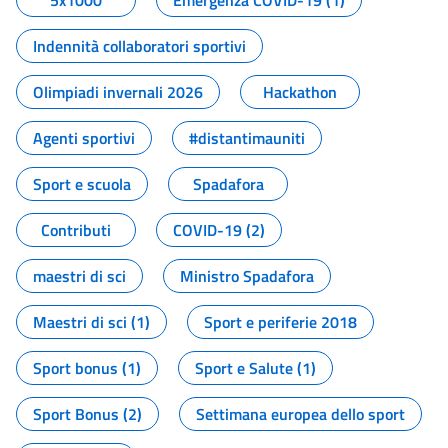
5x1000
Emergenza COVID-19 (1)
Indennità collaboratori sportivi
Olimpiadi invernali 2026
Hackathon
Agenti sportivi
#distantimauniti
Sport e scuola
Spadafora
Contributi
COVID-19 (2)
maestri di sci
Ministro Spadafora
Maestri di sci (1)
Sport e periferie 2018
Sport bonus (1)
Sport e Salute (1)
Sport Bonus (2)
Settimana europea dello sport