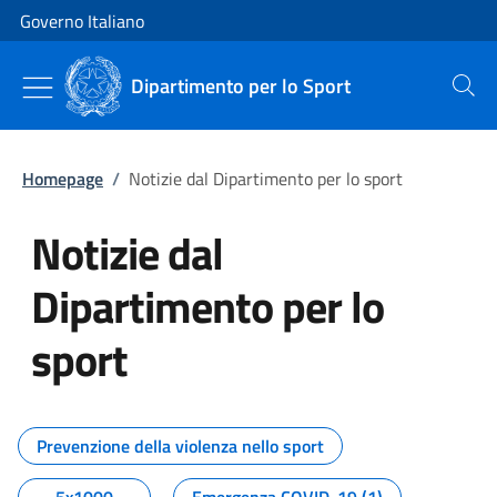
Vai al contenuto
Vai alla navigazione del sito
Governo Italiano
Dipartimento per lo Sport
Cerca
Homepage
/
Notizie dal Dipartimento per lo sport
Notizie dal
Dipartimento per lo
sport
Tutti i contenuti della pagina No
Prevenzione della violenza nello sport