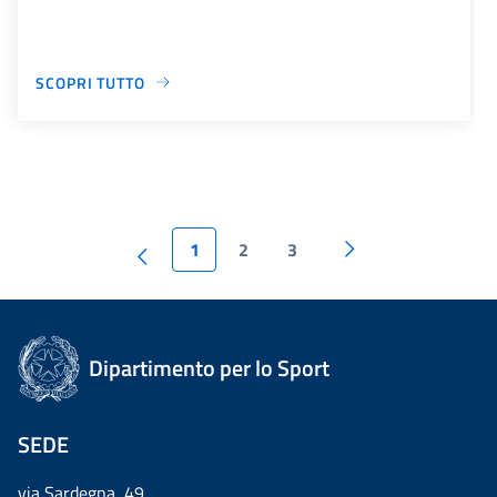
SCOPRI TUTTO
1
2
3
Dipartimento per lo Sport
SEDE
via Sardegna, 49