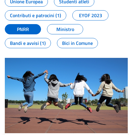
Unione Europea
Studenti atleti
Contributi e patrocini (1)
EYOF 2023
PNRR
Ministro
Bandi e avvisi (1)
Bici in Comune