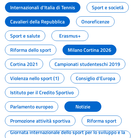
Internazionali d'Italia di Tennis
Sport e società
Cavalieri della Repubblica
Onoreficenze
Sport e salute
Erasmus+
Riforma dello sport
Milano Cortina 2026
Cortina 2021
Campionati studenteschi 2019
Violenza nello sport (1)
Consiglio d'Europa
Istituto per il Credito Sportivo
Parlamento europeo
Notizie
Promozione attività sportiva
Riforma sport
Giornata internazionale dello sport per lo sviluppo e la