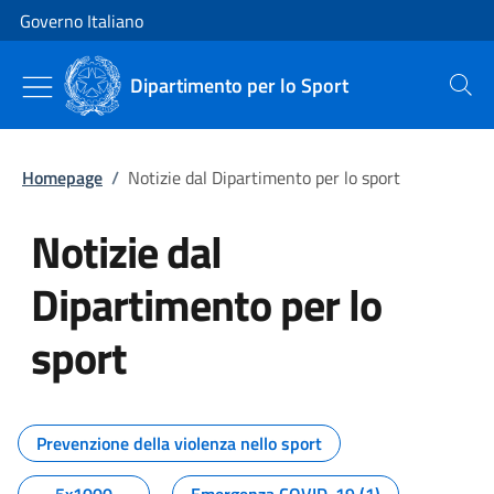
Vai al contenuto
Vai alla navigazione del sito
Governo Italiano
Dipartimento per lo Sport
Cerca
Homepage
/
Notizie dal Dipartimento per lo sport
Notizie dal
Dipartimento per lo
sport
Tutti i contenuti della pagina No
Prevenzione della violenza nello sport