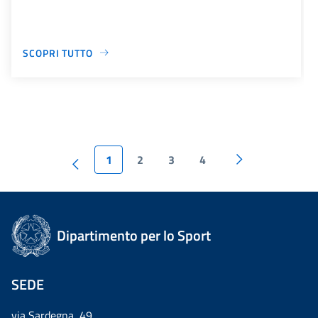
SCOPRI TUTTO
1
2
3
4
Dipartimento per lo Sport
SEDE
via Sardegna, 49