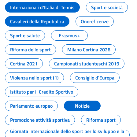
Internazionali d'Italia di Tennis
Sport e società
Cavalieri della Repubblica
Onoreficenze
Sport e salute
Erasmus+
Riforma dello sport
Milano Cortina 2026
Cortina 2021
Campionati studenteschi 2019
Violenza nello sport (1)
Consiglio d'Europa
Istituto per il Credito Sportivo
Parlamento europeo
Notizie
Promozione attività sportiva
Riforma sport
Giornata internazionale dello sport per lo sviluppo e la