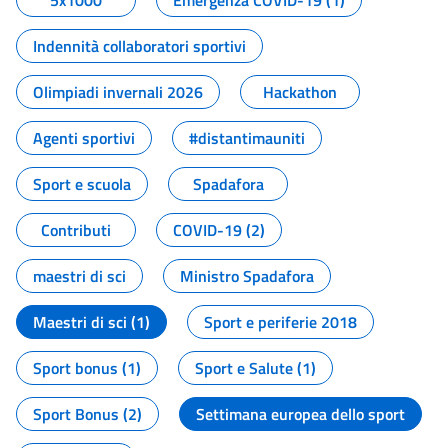
5x1000
Emergenza COVID-19 (1)
Indennità collaboratori sportivi
Olimpiadi invernali 2026
Hackathon
Agenti sportivi
#distantimauniti
Sport e scuola
Spadafora
Contributi
COVID-19 (2)
maestri di sci
Ministro Spadafora
Maestri di sci (1)
Sport e periferie 2018
Sport bonus (1)
Sport e Salute (1)
Sport Bonus (2)
Settimana europea dello sport