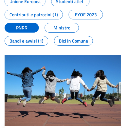
Unione Europea
Studenti atleti
Contributi e patrocini (1)
EYOF 2023
PNRR
Ministro
Bandi e avvisi (1)
Bici in Comune