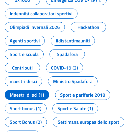
5x1000
Emergenza COVID-19 (1)
Indennità collaboratori sportivi
Olimpiadi invernali 2026
Hackathon
Agenti sportivi
#distantimauniti
Sport e scuola
Spadafora
Contributi
COVID-19 (2)
maestri di sci
Ministro Spadafora
Maestri di sci (1)
Sport e periferie 2018
Sport bonus (1)
Sport e Salute (1)
Sport Bonus (2)
Settimana europea dello sport