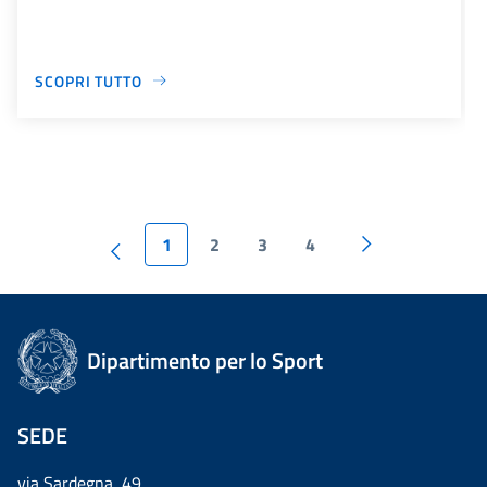
SCOPRI TUTTO
1
2
3
4
Dipartimento per lo Sport
SEDE
via Sardegna, 49