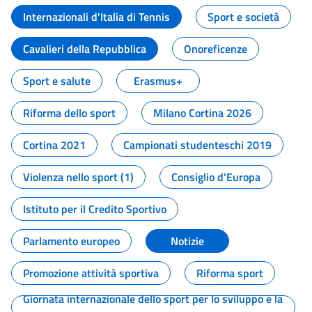
Internazionali d'Italia di Tennis
Sport e società
Cavalieri della Repubblica
Onoreficenze
Sport e salute
Erasmus+
Riforma dello sport
Milano Cortina 2026
Cortina 2021
Campionati studenteschi 2019
Violenza nello sport (1)
Consiglio d'Europa
Istituto per il Credito Sportivo
Parlamento europeo
Notizie
Promozione attività sportiva
Riforma sport
Giornata internazionale dello sport per lo sviluppo e la