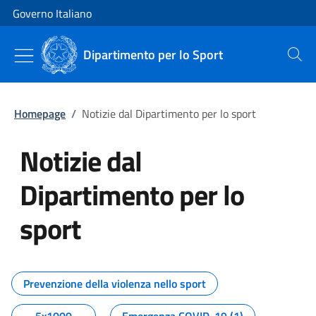
Vai al contenuto
Vai alla navigazione del sito
Governo Italiano
Dipartimento per lo Sport
Cerca
Homepage
/
Notizie dal Dipartimento per lo sport
Notizie dal
Dipartimento per lo
sport
Tutti i contenuti della pagina No
Prevenzione della violenza nello sport