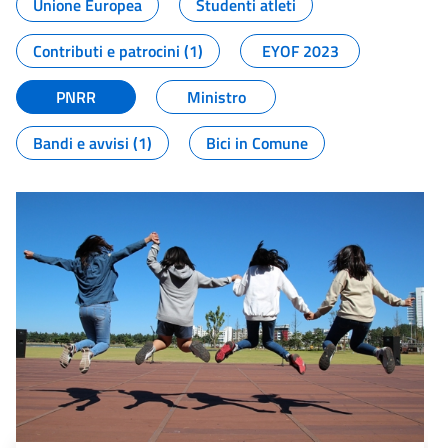
Unione Europea
Studenti atleti
Contributi e patrocini (1)
EYOF 2023
PNRR
Ministro
Bandi e avvisi (1)
Bici in Comune