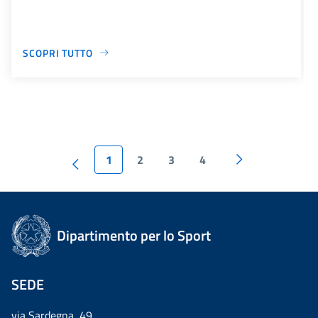
SCOPRI TUTTO
1
2
3
4
Dipartimento per lo Sport
SEDE
via Sardegna, 49