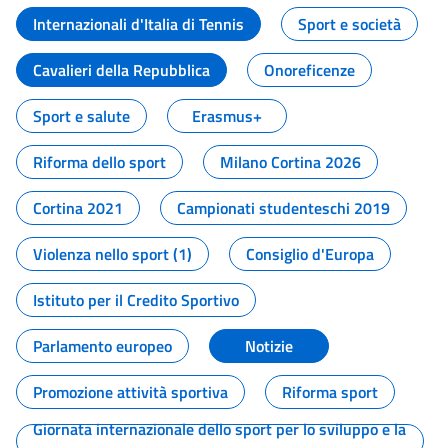
Internazionali d'Italia di Tennis
Sport e società
Cavalieri della Repubblica
Onoreficenze
Sport e salute
Erasmus+
Riforma dello sport
Milano Cortina 2026
Cortina 2021
Campionati studenteschi 2019
Violenza nello sport (1)
Consiglio d'Europa
Istituto per il Credito Sportivo
Parlamento europeo
Notizie
Promozione attività sportiva
Riforma sport
Giornata internazionale dello sport per lo sviluppo e la