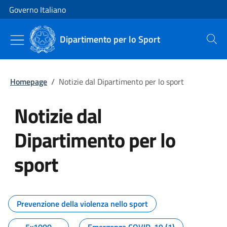
Vai al contenuto
Vai alla navigazione del sito
Governo Italiano
Dipartimento per lo Sport
Cerca
Homepage
/
Notizie dal Dipartimento per lo sport
Notizie dal
Dipartimento per lo
sport
Tutti i contenuti della pagina No
Prevenzione della violenza nello sport