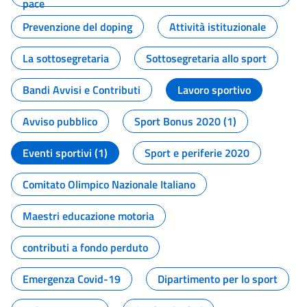
pace
Prevenzione del doping
Attività istituzionale
La sottosegretaria
Sottosegretaria allo sport
Bandi Avvisi e Contributi
Lavoro sportivo
Avviso pubblico
Sport Bonus 2020 (1)
Eventi sportivi (1)
Sport e periferie 2020
Comitato Olimpico Nazionale Italiano
Maestri educazione motoria
contributi a fondo perduto
Emergenza Covid-19
Dipartimento per lo sport