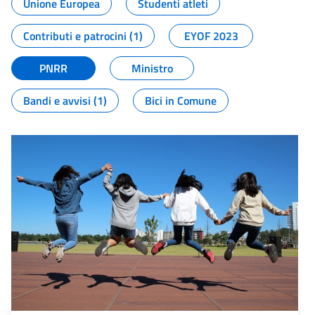
Unione Europea
Studenti atleti
Contributi e patrocini (1)
EYOF 2023
PNRR
Ministro
Bandi e avvisi (1)
Bici in Comune