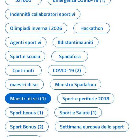
5x1000
Emergenza COVID-19 (1)
Indennità collaboratori sportivi
Olimpiadi invernali 2026
Hackathon
Agenti sportivi
#distantimauniti
Sport e scuola
Spadafora
Contributi
COVID-19 (2)
maestri di sci
Ministro Spadafora
Maestri di sci (1)
Sport e periferie 2018
Sport bonus (1)
Sport e Salute (1)
Sport Bonus (2)
Settimana europea dello sport