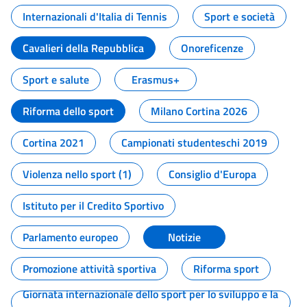
Internazionali d'Italia di Tennis
Sport e società
Cavalieri della Repubblica
Onoreficenze
Sport e salute
Erasmus+
Riforma dello sport
Milano Cortina 2026
Cortina 2021
Campionati studenteschi 2019
Violenza nello sport (1)
Consiglio d'Europa
Istituto per il Credito Sportivo
Parlamento europeo
Notizie
Promozione attività sportiva
Riforma sport
Giornata internazionale dello sport per lo sviluppo e la