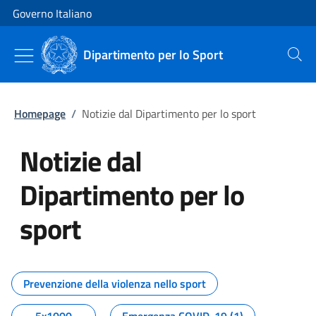
Vai al contenuto
Vai alla navigazione del sito
Governo Italiano
Dipartimento per lo Sport
Cerca
Homepage
/
Notizie dal Dipartimento per lo sport
Notizie dal
Dipartimento per lo
sport
Tutti i contenuti della pagina No
Prevenzione della violenza nello sport