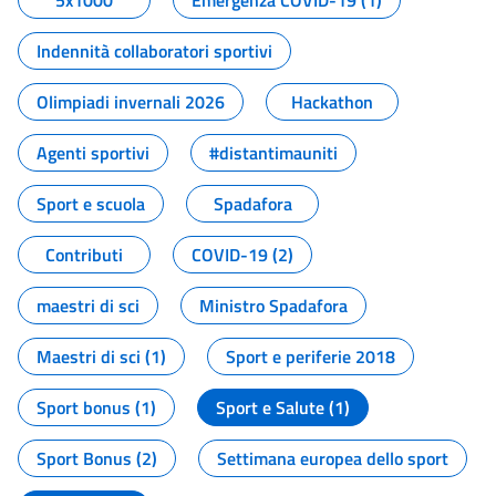
5x1000
Emergenza COVID-19 (1)
Indennità collaboratori sportivi
Olimpiadi invernali 2026
Hackathon
Agenti sportivi
#distantimauniti
Sport e scuola
Spadafora
Contributi
COVID-19 (2)
maestri di sci
Ministro Spadafora
Maestri di sci (1)
Sport e periferie 2018
Sport bonus (1)
Sport e Salute (1)
Sport Bonus (2)
Settimana europea dello sport