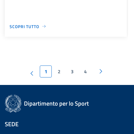
SCOPRI TUTTO
1
2
3
4
Dipartimento per lo Sport
SEDE