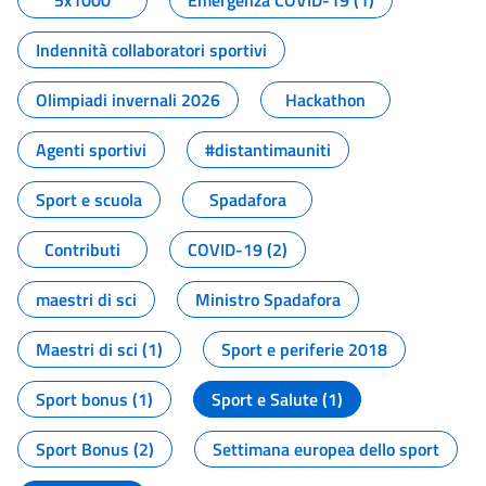
5x1000
Emergenza COVID-19 (1)
Indennità collaboratori sportivi
Olimpiadi invernali 2026
Hackathon
Agenti sportivi
#distantimauniti
Sport e scuola
Spadafora
Contributi
COVID-19 (2)
maestri di sci
Ministro Spadafora
Maestri di sci (1)
Sport e periferie 2018
Sport bonus (1)
Sport e Salute (1)
Sport Bonus (2)
Settimana europea dello sport