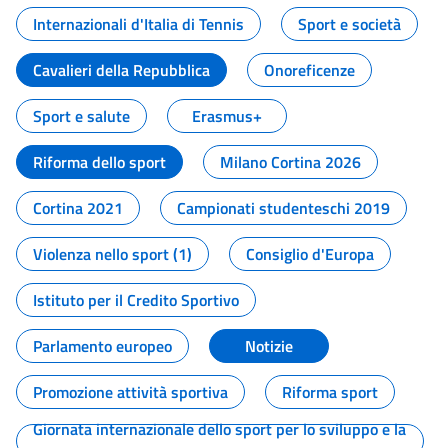
Internazionali d'Italia di Tennis
Sport e società
Cavalieri della Repubblica
Onoreficenze
Sport e salute
Erasmus+
Riforma dello sport
Milano Cortina 2026
Cortina 2021
Campionati studenteschi 2019
Violenza nello sport (1)
Consiglio d'Europa
Istituto per il Credito Sportivo
Parlamento europeo
Notizie
Promozione attività sportiva
Riforma sport
Giornata internazionale dello sport per lo sviluppo e la