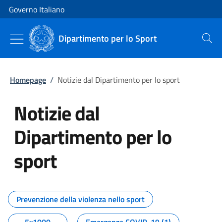
Vai al contenuto
Vai alla navigazione del sito
Governo Italiano
Dipartimento per lo Sport
Cerca
Homepage
/
Notizie dal Dipartimento per lo sport
Notizie dal
Dipartimento per lo
sport
Tutti i contenuti della pagina No
Prevenzione della violenza nello sport