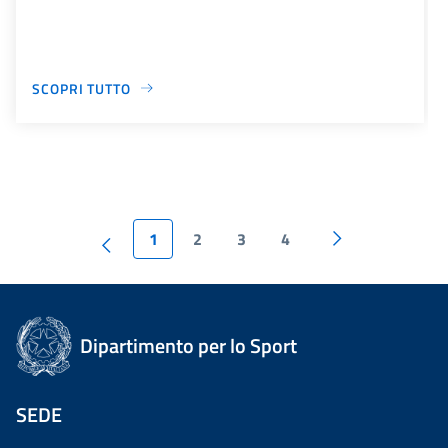
SCOPRI TUTTO
1
2
3
4
Dipartimento per lo Sport
SEDE