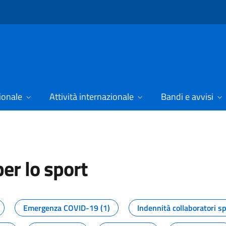
ionale
Attività internazionale
Bandi e avvisi
er lo sport
tizie dal Dipartimento per lo spor
Emergenza COVID-19 (1)
Indennità collaboratori sp