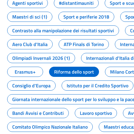
Agenti sportivi
#distantimauniti
Sport e scu
Maestri di sci (1)
Sport e periferie 2018
Spor
Contrasto alla manipolazione dei risultati sportivi
C
Aero Club d'Italia
ATP Finals di Torino
Interna
Olimpiadi Invernali 2026 (1)
Internazionali d'Italia d
Erasmus+
Riforma dello sport
Milano Cor
Consiglio d'Europa
Istituto per il Credito Sportivo
Giornata internazionale dello sport per lo sviluppo e la pac
Bandi Avvisi e Contributi
Lavoro sportivo
Av
Comitato Olimpico Nazionale Italiano
Maestri educa