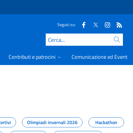
Seguici su:
Cerca
Contributi e patrocini
Comunicazione ed Eventi
t
ortivi
Olimpiadi invernali 2026
Hackathon