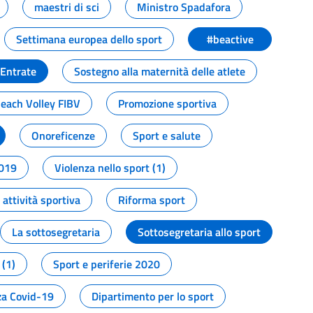
maestri di sci
Ministro Spadafora
Settimana europea dello sport
#beactive
 Entrate
Sostegno alla maternità delle atlete
Beach Volley FIBV
Promozione sportiva
Onoreficenze
Sport e salute
2019
Violenza nello sport (1)
attività sportiva
Riforma sport
La sottosegretaria
Sottosegretaria allo sport
 (1)
Sport e periferie 2020
a Covid-19
Dipartimento per lo sport