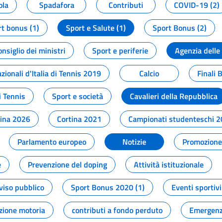
ola
Spadafora
Contributi
COVID-19 (2)
t bonus (1)
Sport e Salute (1)
Sport Bonus (2)
onsiglio dei ministri
Sport e periferie
Agenzia delle
zionali d'Italia di Tennis 2019
Calcio
Finali 
i Tennis
Sport e società
Cavalieri della Repubblica
tina 2026
Cortina 2021
Campionati studenteschi 
Parlamento europeo
Notizie
Promozione 
e
Prevenzione del doping
Attività istituzionale
viso pubblico
Sport Bonus 2020 (1)
Eventi sportivi
zione motoria
contributi a fondo perduto
Emergenz