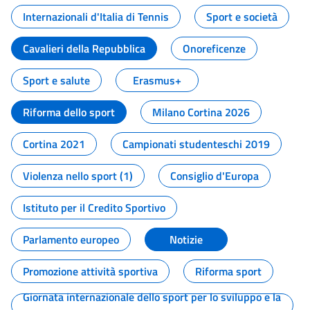
Internazionali d'Italia di Tennis
Sport e società
Cavalieri della Repubblica
Onoreficenze
Sport e salute
Erasmus+
Riforma dello sport
Milano Cortina 2026
Cortina 2021
Campionati studenteschi 2019
Violenza nello sport (1)
Consiglio d'Europa
Istituto per il Credito Sportivo
Parlamento europeo
Notizie
Promozione attività sportiva
Riforma sport
Giornata internazionale dello sport per lo sviluppo e la