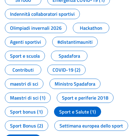
5x1000
Emergenza COVID-19 (1)
Indennità collaboratori sportivi
Olimpiadi invernali 2026
Hackathon
Agenti sportivi
#distantimauniti
Sport e scuola
Spadafora
Contributi
COVID-19 (2)
maestri di sci
Ministro Spadafora
Maestri di sci (1)
Sport e periferie 2018
Sport bonus (1)
Sport e Salute (1)
Sport Bonus (2)
Settimana europea dello sport