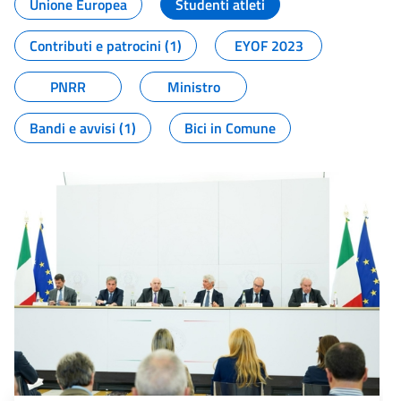
Unione Europea
Studenti atleti
Contributi e patrocini (1)
EYOF 2023
PNRR
Ministro
Bandi e avvisi (1)
Bici in Comune