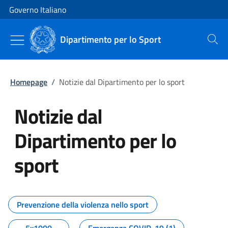
Vai al contenuto
Vai alla navigazione del sito
Governo Italiano
Dipartimento per lo Sport
Cerca
Homepage
/
Notizie dal Dipartimento per lo sport
Notizie dal
Dipartimento per lo
sport
Tutti i contenuti della pagina No
Prevenzione della violenza nello sport