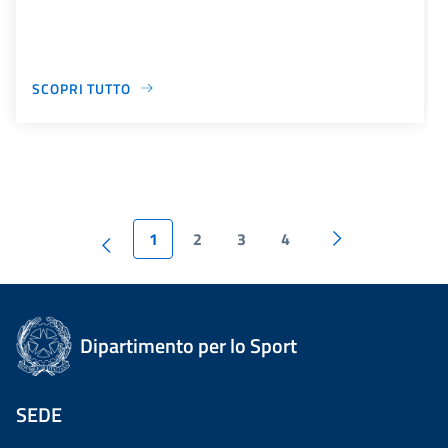
SCOPRI TUTTO
1
2
3
4
Dipartimento per lo Sport
SEDE