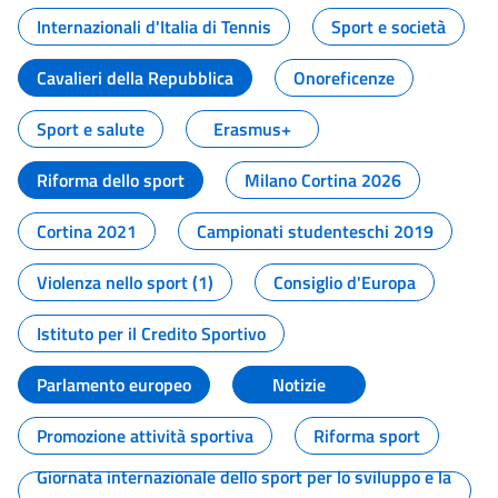
Internazionali d'Italia di Tennis
Sport e società
Cavalieri della Repubblica
Onoreficenze
Sport e salute
Erasmus+
Riforma dello sport
Milano Cortina 2026
Cortina 2021
Campionati studenteschi 2019
Violenza nello sport (1)
Consiglio d'Europa
Istituto per il Credito Sportivo
Parlamento europeo
Notizie
Promozione attività sportiva
Riforma sport
Giornata internazionale dello sport per lo sviluppo e la