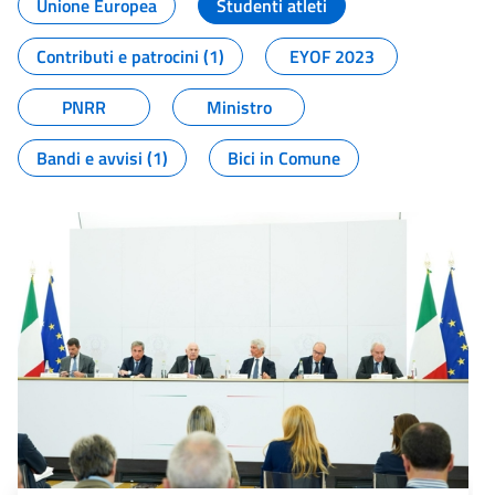
Unione Europea
Studenti atleti
Contributi e patrocini (1)
EYOF 2023
PNRR
Ministro
Bandi e avvisi (1)
Bici in Comune