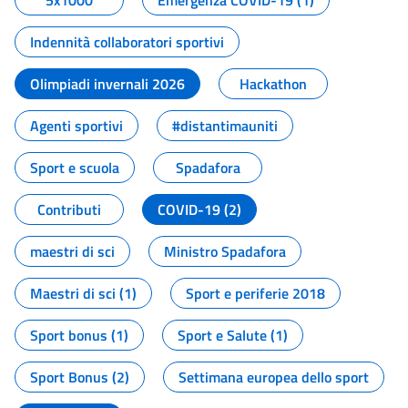
5x1000
Emergenza COVID-19 (1)
Indennità collaboratori sportivi
Olimpiadi invernali 2026
Hackathon
Agenti sportivi
#distantimauniti
Sport e scuola
Spadafora
Contributi
COVID-19 (2)
maestri di sci
Ministro Spadafora
Maestri di sci (1)
Sport e periferie 2018
Sport bonus (1)
Sport e Salute (1)
Sport Bonus (2)
Settimana europea dello sport