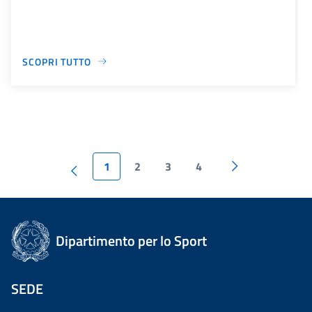
SCOPRI TUTTO
1
2
3
4
Dipartimento per lo Sport
SEDE