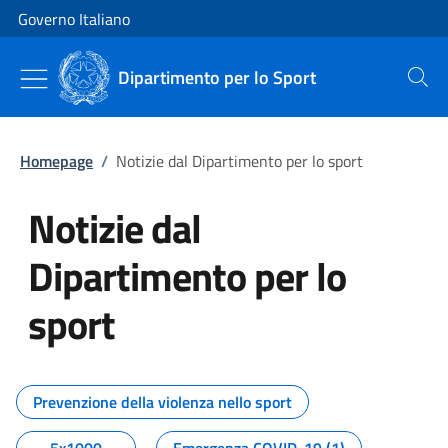
Vai al contenuto
Vai alla navigazione del sito
Governo Italiano
Dipartimento per lo Sport
Cerca
Homepage
/
Notizie dal Dipartimento per lo sport
Notizie dal
Dipartimento per lo
sport
Tutti i contenuti della pagina No
Prevenzione della violenza nello sport