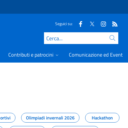
Seguici su:
Cerca
Contributi e patrocini
Comunicazione ed Eventi
t
ortivi
Olimpiadi invernali 2026
Hackathon