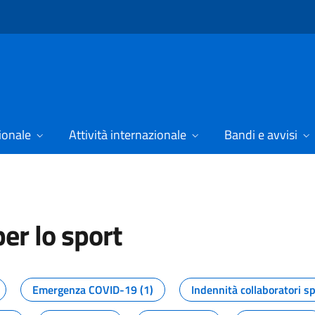
ionale
Attività internazionale
Bandi e avvisi
er lo sport
tizie dal Dipartimento per lo spor
Emergenza COVID-19 (1)
Indennità collaboratori sp