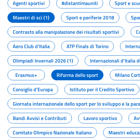
Agenti sportivi
#distantimauniti
Sport e scu
Maestri di sci (1)
Sport e periferie 2018
Spor
Contrasto alla manipolazione dei risultati sportivi
C
Aero Club d'Italia
ATP Finals di Torino
Interna
Olimpiadi Invernali 2026 (1)
Internazionali d'Italia d
Erasmus+
Riforma dello sport
Milano Cor
Consiglio d'Europa
Istituto per il Credito Sportivo
Giornata internazionale dello sport per lo sviluppo e la pac
Bandi Avvisi e Contributi
Lavoro sportivo
Av
Comitato Olimpico Nazionale Italiano
Maestri educa