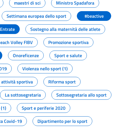
maestri di sci
Ministro Spadafora
Settimana europea dello sport
#beactive
 Entrate
Sostegno alla maternità delle atlete
Beach Volley FIBV
Promozione sportiva
Onoreficenze
Sport e salute
2019
Violenza nello sport (1)
attività sportiva
Riforma sport
La sottosegretaria
Sottosegretaria allo sport
 (1)
Sport e periferie 2020
a Covid-19
Dipartimento per lo sport