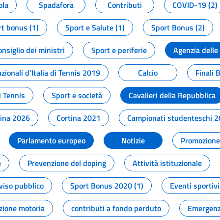
ola
Spadafora
Contributi
COVID-19 (2)
t bonus (1)
Sport e Salute (1)
Sport Bonus (2)
onsiglio dei ministri
Sport e periferie
Agenzia delle
zionali d'Italia di Tennis 2019
Calcio
Finali 
i Tennis
Sport e società
Cavalieri della Repubblica
tina 2026
Cortina 2021
Campionati studenteschi 
Parlamento europeo
Notizie
Promozione 
e
Prevenzione del doping
Attività istituzionale
viso pubblico
Sport Bonus 2020 (1)
Eventi sportivi
zione motoria
contributi a fondo perduto
Emergenz