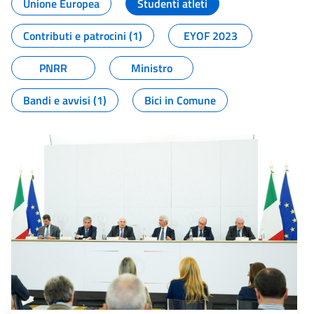
Unione Europea
Studenti atleti
Contributi e patrocini (1)
EYOF 2023
PNRR
Ministro
Bandi e avvisi (1)
Bici in Comune