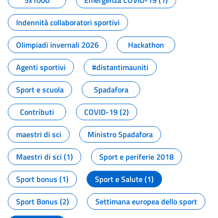
5x1000
Emergenza COVID-19 (1)
Indennità collaboratori sportivi
Olimpiadi invernali 2026
Hackathon
Agenti sportivi
#distantimauniti
Sport e scuola
Spadafora
Contributi
COVID-19 (2)
maestri di sci
Ministro Spadafora
Maestri di sci (1)
Sport e periferie 2018
Sport bonus (1)
Sport e Salute (1)
Sport Bonus (2)
Settimana europea dello sport