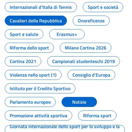
Internazionali d'Italia di Tennis
Sport e società
Cavalieri della Repubblica
Onoreficenze
Sport e salute
Erasmus+
Riforma dello sport
Milano Cortina 2026
Cortina 2021
Campionati studenteschi 2019
Violenza nello sport (1)
Consiglio d'Europa
Istituto per il Credito Sportivo
Parlamento europeo
Notizie
Promozione attività sportiva
Riforma sport
Giornata internazionale dello sport per lo sviluppo e la