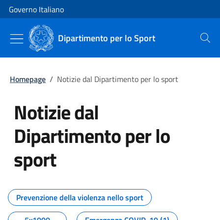
Vai al contenuto
Vai alla navigazione del sito
Governo Italiano
Dipartimento per lo Sport
Cerca
Homepage
/
Notizie dal Dipartimento per lo sport
Notizie dal
Dipartimento per lo
sport
Tutti i contenuti della pagina No
Prevenzione della violenza nello sport