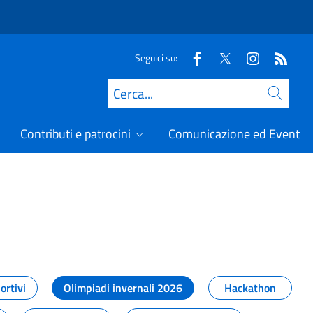
Seguici su:
Cerca
Contributi e patrocini
Comunicazione ed Eventi
t
ortivi
Olimpiadi invernali 2026
Hackathon