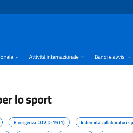
ionale
Attività internazionale
Bandi e avvisi
er lo sport
tizie dal Dipartimento per lo spor
Emergenza COVID-19 (1)
Indennità collaboratori sp