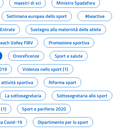
maestri di sci
Ministro Spadafora
Settimana europea dello sport
#beactive
 Entrate
Sostegno alla maternità delle atlete
Beach Volley FIBV
Promozione sportiva
Onoreficenze
Sport e salute
2019
Violenza nello sport (1)
attività sportiva
Riforma sport
La sottosegretaria
Sottosegretaria allo sport
 (1)
Sport e periferie 2020
a Covid-19
Dipartimento per lo sport