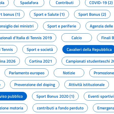
ola
Spadafora
Contributi
COVID-19 (2)
t bonus (1)
Sport e Salute (1)
Sport Bonus (2)
onsiglio dei ministri
Sport e periferie
Agenzia delle
zionali d'Italia di Tennis 2019
Calcio
Finali 
i Tennis
Sport e società
Cavalieri della Repubblica
tina 2026
Cortina 2021
Campionati studenteschi 
Parlamento europeo
Notizie
Promozione 
e
Prevenzione del doping
Attività istituzionale
viso pubblico
Sport Bonus 2020 (1)
Eventi sportivi
zione motoria
contributi a fondo perduto
Emergenz