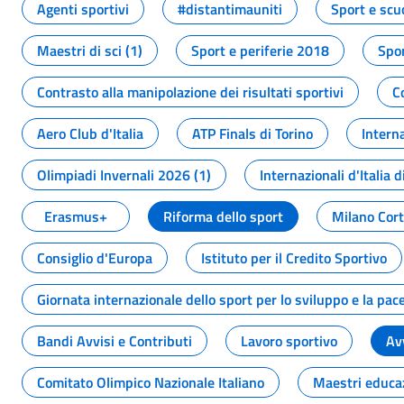
Agenti sportivi
#distantimauniti
Sport e scu
Maestri di sci (1)
Sport e periferie 2018
Spor
Contrasto alla manipolazione dei risultati sportivi
C
Aero Club d'Italia
ATP Finals di Torino
Interna
Olimpiadi Invernali 2026 (1)
Internazionali d'Italia d
Erasmus+
Riforma dello sport
Milano Cor
Consiglio d'Europa
Istituto per il Credito Sportivo
Giornata internazionale dello sport per lo sviluppo e la pac
Bandi Avvisi e Contributi
Lavoro sportivo
Av
Comitato Olimpico Nazionale Italiano
Maestri educa