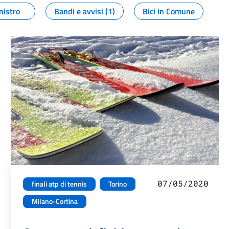
nistro
Bandi e avvisi (1)
Bici in Comune
07/05/2020
finali atp di tennis
Torino
Milano-Cortina