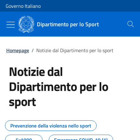
Vai al contenuto
Vai alla navigazione del sito
Governo Italiano
Dipartimento per lo Sport
Cerca
Homepage
/
Notizie dal Dipartimento per lo sport
Notizie dal
Dipartimento per lo
sport
Tutti i contenuti della pagina No
Prevenzione della violenza nello sport