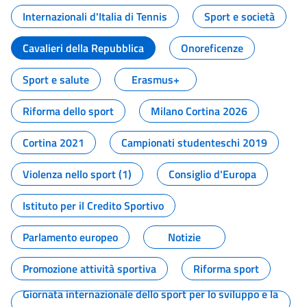
Internazionali d'Italia di Tennis
Sport e società
Cavalieri della Repubblica
Onoreficenze
Sport e salute
Erasmus+
Riforma dello sport
Milano Cortina 2026
Cortina 2021
Campionati studenteschi 2019
Violenza nello sport (1)
Consiglio d'Europa
Istituto per il Credito Sportivo
Parlamento europeo
Notizie
Promozione attività sportiva
Riforma sport
Giornata internazionale dello sport per lo sviluppo e la