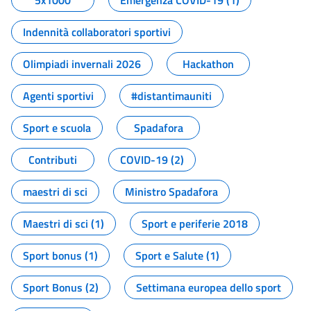
5x1000
Emergenza COVID-19 (1)
Indennità collaboratori sportivi
Olimpiadi invernali 2026
Hackathon
Agenti sportivi
#distantimauniti
Sport e scuola
Spadafora
Contributi
COVID-19 (2)
maestri di sci
Ministro Spadafora
Maestri di sci (1)
Sport e periferie 2018
Sport bonus (1)
Sport e Salute (1)
Sport Bonus (2)
Settimana europea dello sport