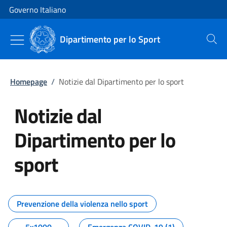
Vai al contenuto
Vai alla navigazione del sito
Governo Italiano
Dipartimento per lo Sport
Cerca
Homepage
/
Notizie dal Dipartimento per lo sport
Notizie dal
Dipartimento per lo
sport
Tutti i contenuti della pagina No
Prevenzione della violenza nello sport