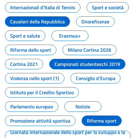
Internazionali d'Italia di Tennis
Sport e società
Cavalieri della Repubblica
Onoreficenze
Sport e salute
Erasmus+
Riforma dello sport
Milano Cortina 2026
Cortina 2021
Campionati studenteschi 2019
Violenza nello sport (1)
Consiglio d'Europa
Istituto per il Credito Sportivo
Parlamento europeo
Notizie
Promozione attività sportiva
Riforma sport
Giornata internazionale dello sport per lo sviluppo e la