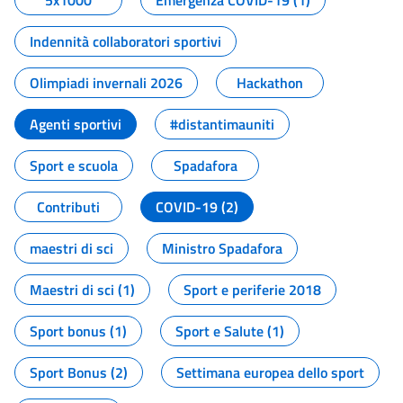
5x1000
Emergenza COVID-19 (1)
Indennità collaboratori sportivi
Olimpiadi invernali 2026
Hackathon
Agenti sportivi
#distantimauniti
Sport e scuola
Spadafora
Contributi
COVID-19 (2)
maestri di sci
Ministro Spadafora
Maestri di sci (1)
Sport e periferie 2018
Sport bonus (1)
Sport e Salute (1)
Sport Bonus (2)
Settimana europea dello sport