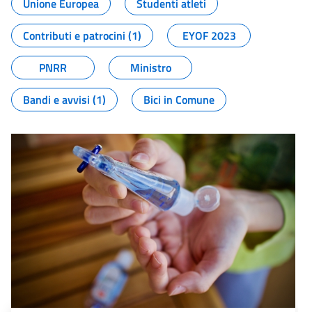
Unione Europea
Studenti atleti
Contributi e patrocini (1)
EYOF 2023
PNRR
Ministro
Bandi e avvisi (1)
Bici in Comune