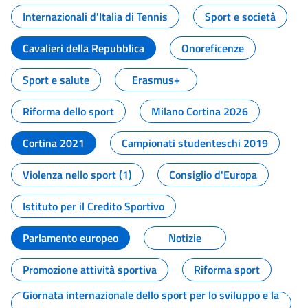
Internazionali d'Italia di Tennis
Sport e società
Cavalieri della Repubblica
Onoreficenze
Sport e salute
Erasmus+
Riforma dello sport
Milano Cortina 2026
Cortina 2021
Campionati studenteschi 2019
Violenza nello sport (1)
Consiglio d'Europa
Istituto per il Credito Sportivo
Parlamento europeo
Notizie
Promozione attività sportiva
Riforma sport
Giornata internazionale dello sport per lo sviluppo e la