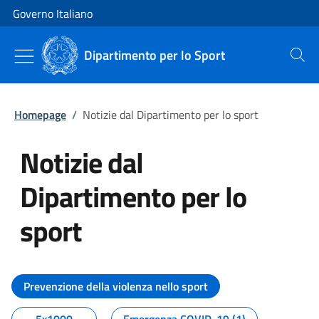
Vai al contenuto
Vai alla navigazione del sito
Governo Italiano
Dipartimento per lo Sport
Cerca
Homepage
/
Notizie dal Dipartimento per lo sport
Notizie dal
Dipartimento per lo
sport
Tutti i contenuti della pagina No
Prevenzione della violenza nello sport