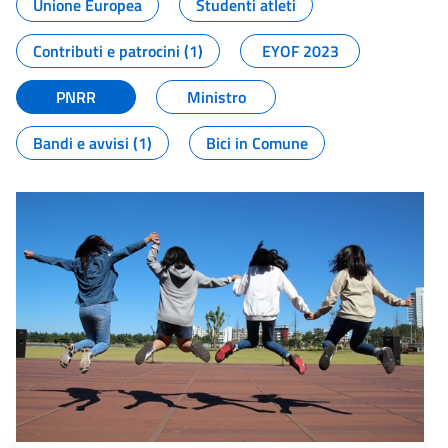
Unione Europea
Studenti atleti
Contributi e patrocini (1)
EYOF 2023
PNRR
Ministro
Bandi e avvisi (1)
Bici in Comune