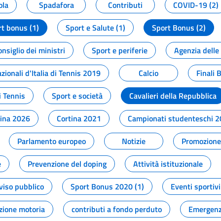
ola
Spadafora
Contributi
COVID-19 (2)
t bonus (1)
Sport e Salute (1)
Sport Bonus (2)
onsiglio dei ministri
Sport e periferie
Agenzia delle
zionali d'Italia di Tennis 2019
Calcio
Finali 
i Tennis
Sport e società
Cavalieri della Repubblica
tina 2026
Cortina 2021
Campionati studenteschi 
Parlamento europeo
Notizie
Promozione 
e
Prevenzione del doping
Attività istituzionale
viso pubblico
Sport Bonus 2020 (1)
Eventi sportivi
zione motoria
contributi a fondo perduto
Emergenz