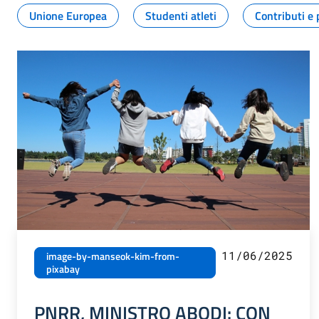
Unione Europea
Studenti atleti
Contributi e 
11/06/2025
image-by-manseok-kim-from-
pixabay
PNRR, MINISTRO ABODI: CON