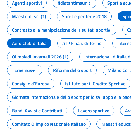
Agenti sportivi
#distantimauniti
Sport e scu
Maestri di sci (1)
Sport e periferie 2018
Spor
Contrasto alla manipolazione dei risultati sportivi
C
Aero Club d'Italia
ATP Finals di Torino
Interna
Olimpiadi Invernali 2026 (1)
Internazionali d'Italia d
Erasmus+
Riforma dello sport
Milano Cor
Consiglio d'Europa
Istituto per il Credito Sportivo
Giornata internazionale dello sport per lo sviluppo e la pac
Bandi Avvisi e Contributi
Lavoro sportivo
Av
Comitato Olimpico Nazionale Italiano
Maestri educa