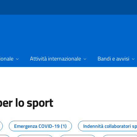
ionale
Attività internazionale
Bandi e avvisi
er lo sport
tizie dal Dipartimento per lo spor
Emergenza COVID-19 (1)
Indennità collaboratori sp