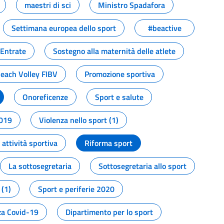
maestri di sci
Ministro Spadafora
Settimana europea dello sport
#beactive
 Entrate
Sostegno alla maternità delle atlete
Beach Volley FIBV
Promozione sportiva
Onoreficenze
Sport e salute
2019
Violenza nello sport (1)
attività sportiva
Riforma sport
La sottosegretaria
Sottosegretaria allo sport
 (1)
Sport e periferie 2020
a Covid-19
Dipartimento per lo sport