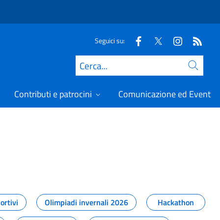
Seguici su:
Cerca
Contributi e patrocini
Comunicazione ed Eventi
t
ortivi
Olimpiadi invernali 2026
Hackathon