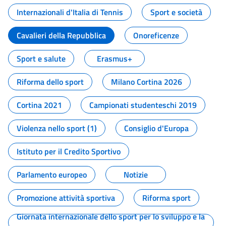
Internazionali d'Italia di Tennis
Sport e società
Cavalieri della Repubblica
Onoreficenze
Sport e salute
Erasmus+
Riforma dello sport
Milano Cortina 2026
Cortina 2021
Campionati studenteschi 2019
Violenza nello sport (1)
Consiglio d'Europa
Istituto per il Credito Sportivo
Parlamento europeo
Notizie
Promozione attività sportiva
Riforma sport
Giornata internazionale dello sport per lo sviluppo e la