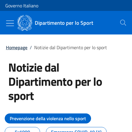
Vai al contenuto
Vai alla navigazione del sito
Governo Italiano
Dipartimento per lo Sport
Cerca
Homepage
/
Notizie dal Dipartimento per lo sport
Notizie dal
Dipartimento per lo
sport
Tutti i contenuti della pagina No
Prevenzione della violenza nello sport