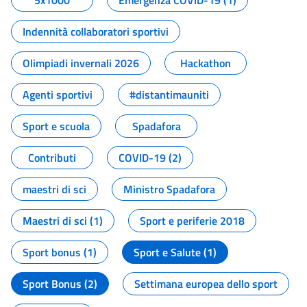
5x1000
Emergenza COVID-19 (1)
Indennità collaboratori sportivi
Olimpiadi invernali 2026
Hackathon
Agenti sportivi
#distantimauniti
Sport e scuola
Spadafora
Contributi
COVID-19 (2)
maestri di sci
Ministro Spadafora
Maestri di sci (1)
Sport e periferie 2018
Sport bonus (1)
Sport e Salute (1)
Sport Bonus (2)
Settimana europea dello sport