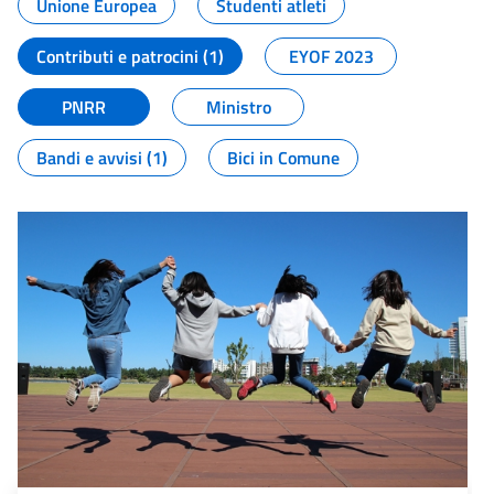
Unione Europea
Studenti atleti
Contributi e patrocini (1)
EYOF 2023
PNRR
Ministro
Bandi e avvisi (1)
Bici in Comune