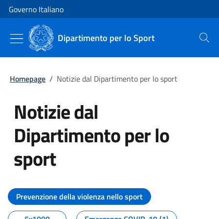
Vai al contenuto
Vai alla navigazione del sito
Governo Italiano
Dipartimento per lo Sport
Cerca
Homepage
/
Notizie dal Dipartimento per lo sport
Notizie dal
Dipartimento per lo
sport
Tutti i contenuti della pagina No
Prevenzione della violenza nello sport