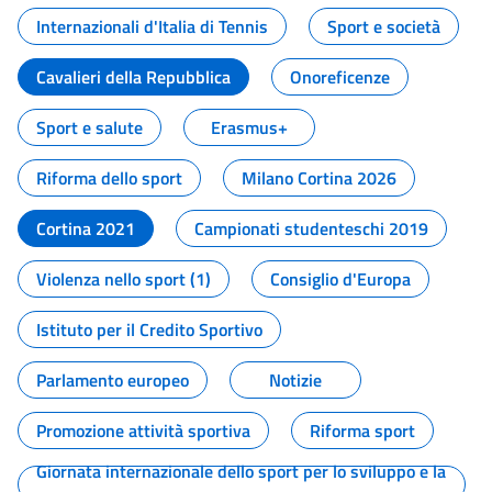
Internazionali d'Italia di Tennis
Sport e società
Cavalieri della Repubblica
Onoreficenze
Sport e salute
Erasmus+
Riforma dello sport
Milano Cortina 2026
Cortina 2021
Campionati studenteschi 2019
Violenza nello sport (1)
Consiglio d'Europa
Istituto per il Credito Sportivo
Parlamento europeo
Notizie
Promozione attività sportiva
Riforma sport
Giornata internazionale dello sport per lo sviluppo e la