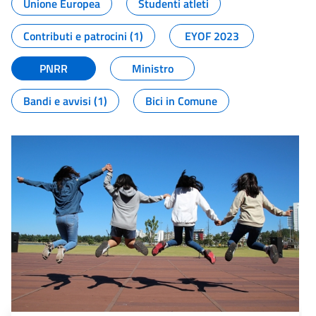
Unione Europea
Studenti atleti
Contributi e patrocini (1)
EYOF 2023
PNRR
Ministro
Bandi e avvisi (1)
Bici in Comune