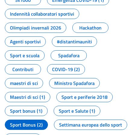
5x1000
Emergenza COVID-19 (1)
Indennità collaboratori sportivi
Olimpiadi invernali 2026
Hackathon
Agenti sportivi
#distantimauniti
Sport e scuola
Spadafora
Contributi
COVID-19 (2)
maestri di sci
Ministro Spadafora
Maestri di sci (1)
Sport e periferie 2018
Sport bonus (1)
Sport e Salute (1)
Sport Bonus (2)
Settimana europea dello sport