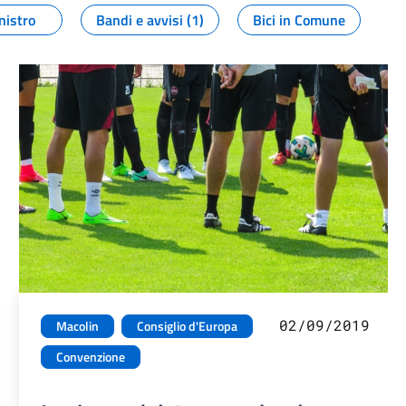
nistro
Bandi e avvisi (1)
Bici in Comune
02/09/2019
Macolin
Consiglio d'Europa
Convenzione