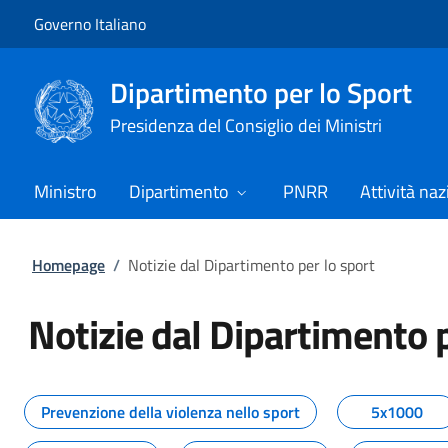
Vai al contenuto
Vai alla navigazione del sito
Governo Italiano
Dipartimento per lo Sport
Presidenza del Consiglio dei Ministri
Ministro
Dipartimento
PNRR
Attività naz
Homepage
/
Notizie dal Dipartimento per lo sport
Notizie dal Dipartimento p
Tutti i contenuti della pagina No
Prevenzione della violenza nello sport
5x1000