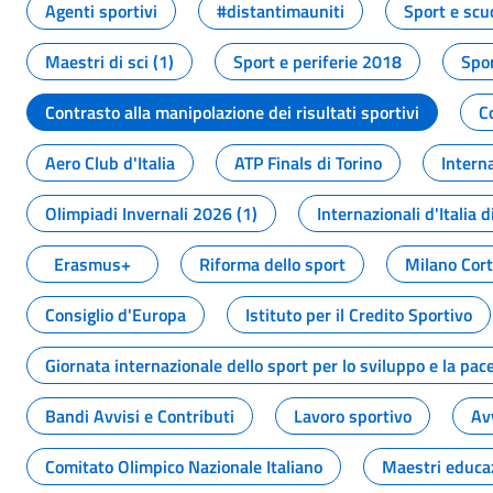
Agenti sportivi
#distantimauniti
Sport e scu
Maestri di sci (1)
Sport e periferie 2018
Spor
Contrasto alla manipolazione dei risultati sportivi
C
Aero Club d'Italia
ATP Finals di Torino
Interna
Olimpiadi Invernali 2026 (1)
Internazionali d'Italia d
Erasmus+
Riforma dello sport
Milano Cor
Consiglio d'Europa
Istituto per il Credito Sportivo
Giornata internazionale dello sport per lo sviluppo e la pac
Bandi Avvisi e Contributi
Lavoro sportivo
Av
Comitato Olimpico Nazionale Italiano
Maestri educa