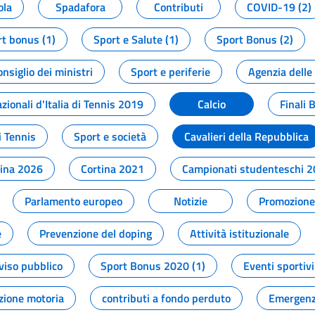
ola
Spadafora
Contributi
COVID-19 (2)
t bonus (1)
Sport e Salute (1)
Sport Bonus (2)
onsiglio dei ministri
Sport e periferie
Agenzia delle
zionali d'Italia di Tennis 2019
Calcio
Finali 
i Tennis
Sport e società
Cavalieri della Repubblica
tina 2026
Cortina 2021
Campionati studenteschi 
Parlamento europeo
Notizie
Promozione 
e
Prevenzione del doping
Attività istituzionale
viso pubblico
Sport Bonus 2020 (1)
Eventi sportivi
zione motoria
contributi a fondo perduto
Emergenz