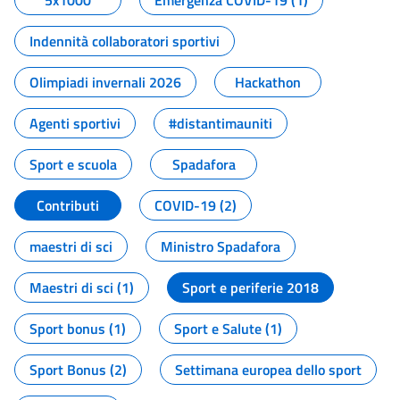
5x1000
Emergenza COVID-19 (1)
Indennità collaboratori sportivi
Olimpiadi invernali 2026
Hackathon
Agenti sportivi
#distantimauniti
Sport e scuola
Spadafora
Contributi
COVID-19 (2)
maestri di sci
Ministro Spadafora
Maestri di sci (1)
Sport e periferie 2018
Sport bonus (1)
Sport e Salute (1)
Sport Bonus (2)
Settimana europea dello sport