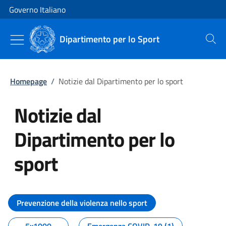
Vai al contenuto
Vai alla navigazione del sito
Governo Italiano
Dipartimento per lo Sport
Cerca
Homepage
/
Notizie dal Dipartimento per lo sport
Notizie dal
Dipartimento per lo
sport
Tutti i contenuti della pagina No
Prevenzione della violenza nello sport