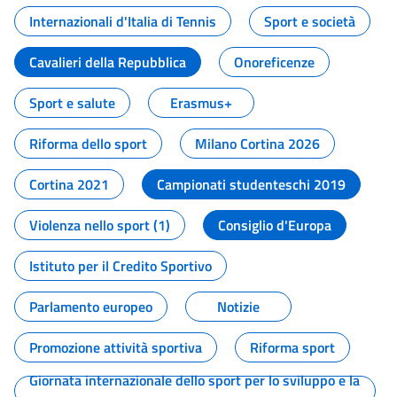
Internazionali d'Italia di Tennis
Sport e società
Cavalieri della Repubblica
Onoreficenze
Sport e salute
Erasmus+
Riforma dello sport
Milano Cortina 2026
Cortina 2021
Campionati studenteschi 2019
Violenza nello sport (1)
Consiglio d'Europa
Istituto per il Credito Sportivo
Parlamento europeo
Notizie
Promozione attività sportiva
Riforma sport
Giornata internazionale dello sport per lo sviluppo e la