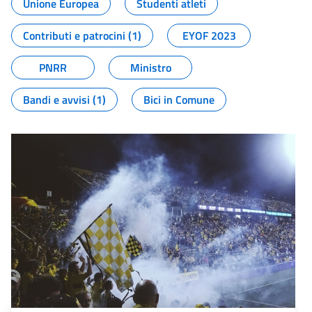
Unione Europea
Studenti atleti
Contributi e patrocini (1)
EYOF 2023
PNRR
Ministro
Bandi e avvisi (1)
Bici in Comune