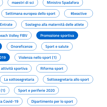
maestri di sci
Ministro Spadafora
Settimana europea dello sport
#beactive
 Entrate
Sostegno alla maternità delle atlete
Beach Volley FIBV
Promozione sportiva
Onoreficenze
Sport e salute
2019
Violenza nello sport (1)
attività sportiva
Riforma sport
La sottosegretaria
Sottosegretaria allo sport
 (1)
Sport e periferie 2020
a Covid-19
Dipartimento per lo sport