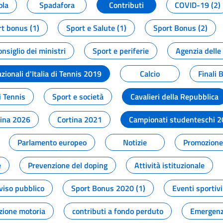
ola
Spadafora
Contributi
COVID-19 (2)
t bonus (1)
Sport e Salute (1)
Sport Bonus (2)
onsiglio dei ministri
Sport e periferie
Agenzia delle
zionali d'Italia di Tennis 2019
Calcio
Finali 
i Tennis
Sport e società
Cavalieri della Repubblica
tina 2026
Cortina 2021
Campionati studenteschi 
Parlamento europeo
Notizie
Promozione 
e
Prevenzione del doping
Attività istituzionale
viso pubblico
Sport Bonus 2020 (1)
Eventi sportivi
zione motoria
contributi a fondo perduto
Emergenz