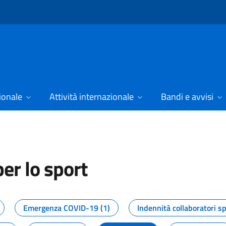
ionale
Attività internazionale
Bandi e avvisi
er lo sport
tizie dal Dipartimento per lo spor
Emergenza COVID-19 (1)
Indennità collaboratori sp