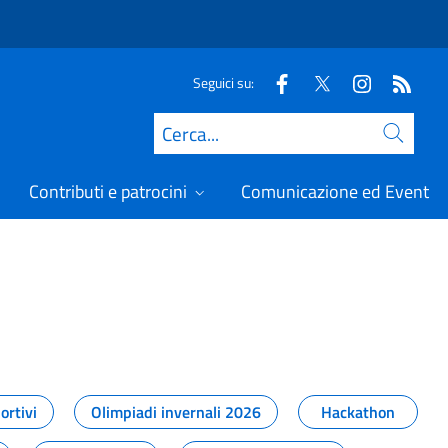
Seguici su:
Cerca
Contributi e patrocini
Comunicazione ed Eventi
t
ortivi
Olimpiadi invernali 2026
Hackathon