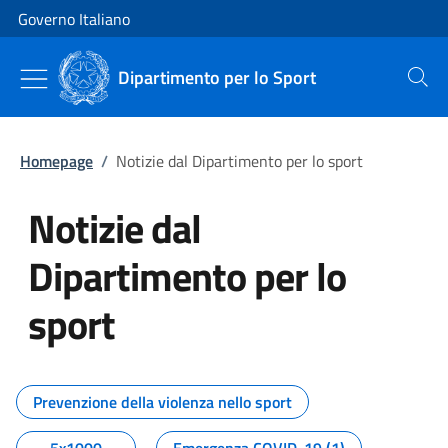
Vai al contenuto
Vai alla navigazione del sito
Governo Italiano
Dipartimento per lo Sport
Cerca
Homepage
/
Notizie dal Dipartimento per lo sport
Notizie dal
Dipartimento per lo
sport
Tutti i contenuti della pagina No
Prevenzione della violenza nello sport