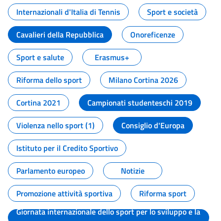
Internazionali d'Italia di Tennis
Sport e società
Cavalieri della Repubblica
Onoreficenze
Sport e salute
Erasmus+
Riforma dello sport
Milano Cortina 2026
Cortina 2021
Campionati studenteschi 2019
Violenza nello sport (1)
Consiglio d'Europa
Istituto per il Credito Sportivo
Parlamento europeo
Notizie
Promozione attività sportiva
Riforma sport
Giornata internazionale dello sport per lo sviluppo e la