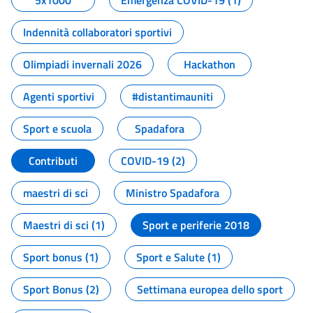
5x1000
Emergenza COVID-19 (1)
Indennità collaboratori sportivi
Olimpiadi invernali 2026
Hackathon
Agenti sportivi
#distantimauniti
Sport e scuola
Spadafora
Contributi
COVID-19 (2)
maestri di sci
Ministro Spadafora
Maestri di sci (1)
Sport e periferie 2018
Sport bonus (1)
Sport e Salute (1)
Sport Bonus (2)
Settimana europea dello sport