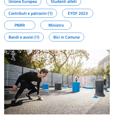
Unione Europea
Studenti atleti
Contributi e patrocini (1)
EYOF 2023
PNRR
Ministro
Bandi e avvisi (1)
Bici in Comune